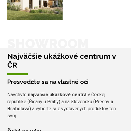
SHOWROOM
Najväčšie ukážkové centrum v
ČR
Presvedčte sa na vlastné oči
Navštívte
najväčšie ukážkové centrá
v Českej
republike (Říčany u Prahy) a na Slovensku (Prešov
a
Bratislava
) a vyberte si z vystavených produktov ten
svoj.