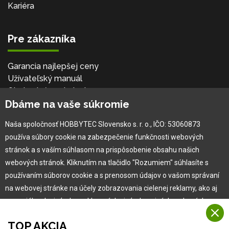
Kariéra
Pre zákazníka
Garancia najlepšej ceny
Užívateľský manuál
Obchodné podmienky
Dbáme na vaše súkromie
Zákazník & partner
Reklamácia
Naša spoločnosť HOBBYTEC Slovensko s. r. o., IČO: 53060873
Novinky
používa súbory cookie na zabezpečenie funkčnosti webových
stránok a s vaším súhlasom na prispôsobenie obsahu našich
webových stránok. Kliknutím na tlačidlo "Rozumiem" súhlasíte s
používaním súborov cookie a s prenosom údajov o vašom správaní
na webovej stránke na účely zobrazovania cielenej reklamy, ako aj
na sociálnych sieťach a reklamných sieťach na iných webových
stránkach a meraniach.
TOP AKCIA