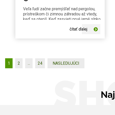
Veľa ľudí začne premýšľať nad pergolou,
prístreškom či zimnou záhradou až vtedy,
keď sa oteplí. Keď zasvieti prvé jarné slnko
a terasa zrazu „volá“ po riešení.
čítať ďalej
1
2
...
24
NASLEDUJÚCI
SH
Naj