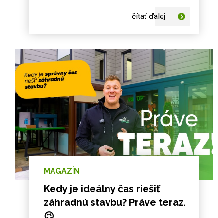
rieši veľmi podobné otázky.
čítať ďalej
MAGAZÍN
Kedy je ideálny čas riešiť
záhradnú stavbu? Práve teraz.
😉