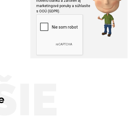
nového článku a zároveň aj
marketingové ponuky a súhlasíte
s OOÚ (GDPR).
ŠIE
e