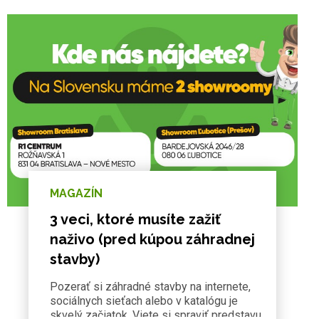
MAGAZÍN
3 veci, ktoré musíte zažiť
naživo (pred kúpou záhradnej
stavby)
Pozerať si záhradné stavby na internete,
sociálnych sieťach alebo v katalógu je
skvelý začiatok. Viete si spraviť predstavu,