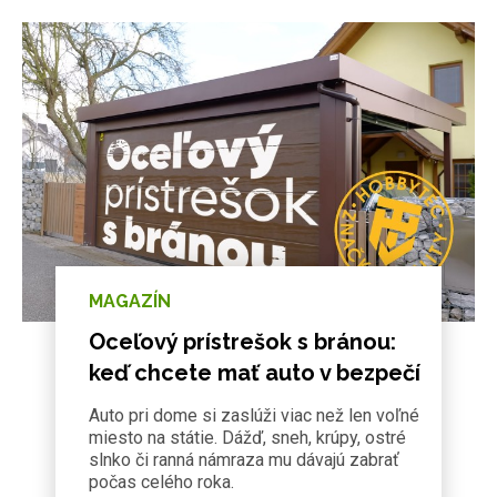
MAGAZÍN
Oceľový prístrešok s bránou:
keď chcete mať auto v bezpečí
Auto pri dome si zaslúži viac než len voľné
miesto na státie. Dážď, sneh, krúpy, ostré
slnko či ranná námraza mu dávajú zabrať
počas celého roka.