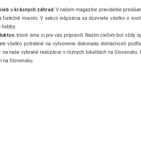
vieb
a
krásnych záhrad
. V našom magazíne pravidelne prináša
 funkčné miesto. V sekcii inšpirácia sa dozviete všetko o svet
o hobby.
duktov
, ktoré sme si pre vás pripravili. Našim cieľom bol vždy 
kate všetko potrebné na vytvorenie dokonalej domácnosti podľa
r. na naše vybrané realizácie v rôznych lokalitách na Slovensku.
h na Slovensku.