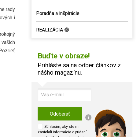
me rady
Poradňa a inšpirácie
ových i
REALIZÁCIA 🟢
spokojný
 vašich
 Pozrieť
Buďte v obraze!
Prihláste sa na odber článkov z
nášho magazínu.
Odoberať
i
Súhlasím, aby ste mi
zasielali informácie o pridaní