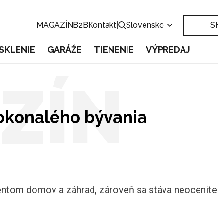
MAGAZÍN
B2B
Kontakt
|
Slovensko
S
SKLENIE
GARÁŽE
TIENENIE
VÝPREDAJ
ZÍN
okonalého bývania
ntom domov a záhrad, zároveň sa stáva neocenit