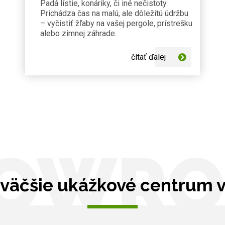
Padá lístie, konáriky, či iné nečistoty.
Prichádza čas na malú, ale dôležitú údržbu
– vyčistiť žľaby na vašej pergole, prístrešku
alebo zimnej záhrade.
čítať ďalej
OWR
väčšie ukážkové centrum 