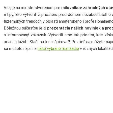
Vitajte na mieste stvorenom pre
milovníkov zahradných sta
a tipy, ako vytvoriť z priestoru pred domom nezabudnuteľné a
tuzemských trendoch v oblasti amatérskeho i profesionálneh
Dôležitou súčasťou je aj
prezentácia našich noviniek a pro
a informovaný zákazník. Vytvorili sme tak priestor, kde zís
prianí a túžob. Stačí sa len inšpirovať! Pozrieť sa môžete nap
sa môžete napr. na
naše vybrané realizácie
v rôznych lokalitác