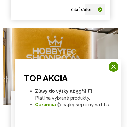
porovnať štýly, uložiť inšpirácie a premýšľať
čítať ďalej
nad tým, čo by sa hodilo práve k vášmu
domu.
TOP AKCIA
Zľavy do výšky až 59%! 💥
Platí na vybrané produkty.
MAGAZÍN
Garancia
👍 najlepšej ceny na trhu.
🎉 Nový showroom HOBBYTEC
v Bratislave otvorený!