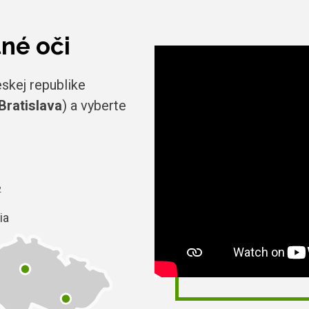
tné oči
skej republike
Bratislava
) a vyberte
2
ia