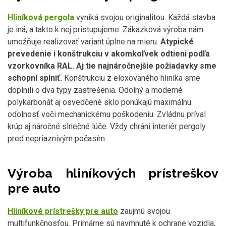
Hliníková pergola
vyniká svojou originalitou. Každá stavba
je iná, a takto k nej pristupujeme. Zákazková výroba nám
umožňuje realizovať variant úplne na mieru.
Atypické
prevedenie i konštrukciu v akomkoľvek odtieni podľa
vzorkovníka RAL. Aj tie najnáročnejšie požiadavky sme
schopní splniť.
Konštrukciu z eloxovaného hliníka sme
doplnili o dva typy zastrešenia. Odolný a moderné
polykarbonát aj osvedčené sklo ponúkajú maximálnu
odolnosť voči mechanickému poškodeniu. Zvládnu príval
krúp aj náročné slnečné lúče. Vždy chráni interiér pergoly
pred nepriaznivým počasím.
Výroba hliníkových prístreškov
pre auto
Hliníkové prístrešky pre auto
zaujmú svojou
multifunkčnosťou. Primárne sú navrhnuté k ochrane vozidla,