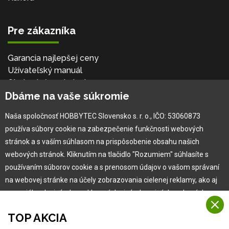
Pre zákazníka
Garancia najlepšej ceny
Užívateľský manuál
Obchodné podmienky
Dbáme na vaše súkromie
Zákazník & partner
Reklamácia
Naša spoločnosť HOBBYTEC Slovensko s. r. o., IČO: 53060873
Novinky
používa súbory cookie na zabezpečenie funkčnosti webových
stránok a s vaším súhlasom na prispôsobenie obsahu našich
webových stránok. Kliknutím na tlačidlo "Rozumiem" súhlasíte s
používaním súborov cookie a s prenosom údajov o vašom správaní
na webovej stránke na účely zobrazovania cielenej reklamy, ako aj
na sociálnych sieťach a reklamných sieťach na iných webových
stránkach a meraniach.
TOP AKCIA
Viac informácií