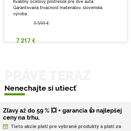
Kvalitný oceľový prístrešok pre dve autá.
Garantovaná trvácnosť materiálov, slovenská
výroba.
9 599 €
7 217 €
PRÁVE TERAZ
Nenechajte si utiecť
Zľavy až do 59 % 💥 + garancia 👍 najlepšej
ceny na trhu.
Tieto akcie platí pre vybrané produkty a platí za