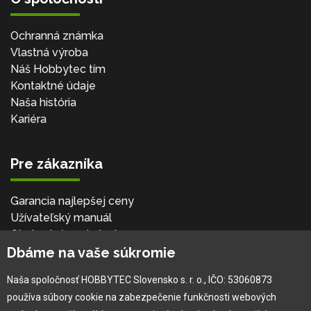
Ochranná známka
Vlastná výroba
Náš Hobbytec tím
Kontaktné údaje
Naša história
Kariéra
Pre zákazníka
Garancia najlepšej ceny
Užívateľský manuál
Obchodné podmienky
Dbáme na vaše súkromie
Zákazník & partner
Reklamácia
Naša spoločnosť HOBBYTEC Slovensko s. r. o., IČO: 53060873
Novinky
používa súbory cookie na zabezpečenie funkčnosti webových