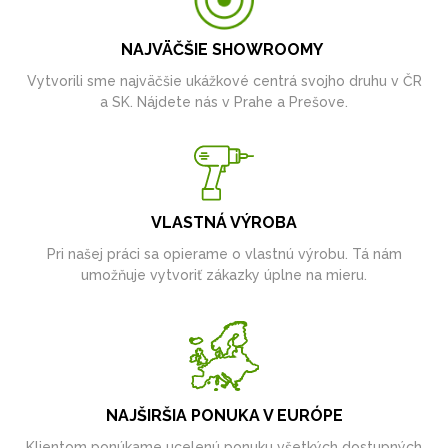
NAJVÄČŠIE SHOWROOMY
Vytvorili sme najväčšie ukážkové centrá svojho druhu v ČR
a SK. Nájdete nás v Prahe a Prešove.
VLASTNÁ VÝROBA
Pri našej práci sa opierame o vlastnú výrobu. Tá nám
umožňuje vytvoriť zákazky úplne na mieru.
NAJŠIRŠIA PONUKA V EURÓPE
Klientom ponúkame ucelenú ponuku všetkých dostupných