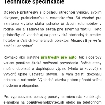
Technické špecifikácie
Oceľové prístrešky s plochou strechou
vynikajú svojím
dizajnom, praktickosťou a estetickosťou. Sú vhodné pre
zaistenie krytého státia jedného či dvoch automobilov v
rodine, ale aj
radového státia pre firemnú flotilu.
Tieto
prístrešky sú vhodné aj na parkoviská obchodných centier,
hotelov a ďalších komerčných objektov.
Možností je veľa
,
stačí si len vybrať.
Rovnako ako ostatné
prístrešky pre auto
, tak i oceľový
variant ponúkne široké možnosti prevedenia. Bočné steny
možno obohatiť o doplňujúce výplne (vlnité či kovové) a
vytvoriť úplne uzavretú stavbu. Tá vám zaistí dokonalú
ochranu a súkromie. Výsledná stavba potom pôsobí veľmi
moderne a elegantne.
Pre vypracovanie cenovej ponuky na mieru nás kontaktujte
e-mailom na
ponuky@hobbytec.sk
alebo na telefónnom