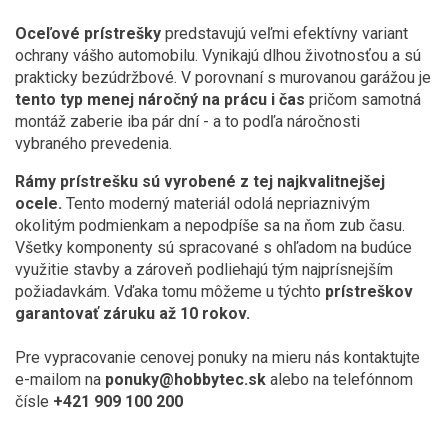
Oceľové prístrešky
predstavujú veľmi efektívny variant
ochrany vášho automobilu. Vynikajú dlhou životnosťou a sú
prakticky bezúdržbové. V porovnaní s murovanou garážou je
tento typ menej náročný na prácu i čas
pričom samotná
montáž zaberie iba pár dní - a to podľa náročnosti
vybraného prevedenia.
Rámy prístrešku sú vyrobené z tej najkvalitnejšej
ocele.
Tento moderný materiál odolá nepriaznivým
okolitým podmienkam a nepodpíše sa na ňom zub času.
Všetky komponenty sú spracované s ohľadom na budúce
využitie stavby a zároveň podliehajú tým najprísnejším
požiadavkám. Vďaka tomu môžeme u týchto
prístreškov
garantovať záruku až 10 rokov.
Pre vypracovanie cenovej ponuky na mieru nás kontaktujte
e-mailom na
ponuky@hobbytec.sk
alebo na telefónnom
čísle
+421 909 100 200