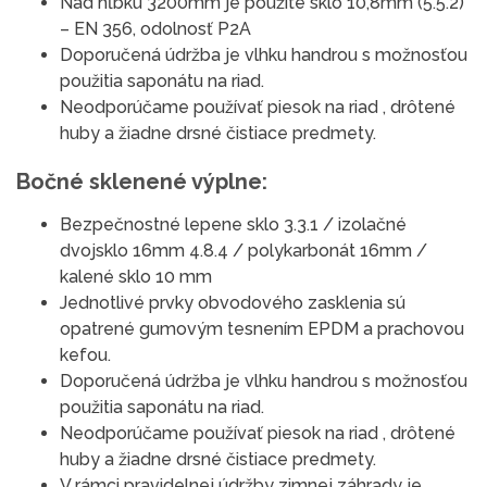
Nad hĺbku 3200mm je použité sklo 10,8mm (5.5.2)
– EN 356, odolnosť P2A
Doporučená údržba je vlhku handrou s možnosťou
použitia saponátu na riad.
Neodporúčame používať piesok na riad , drôtené
huby a žiadne drsné čistiace predmety.
Bočné sklenené výplne:
Bezpečnostné lepene sklo 3.3.1 / izolačné
dvojsklo 16mm 4.8.4 / polykarbonát 16mm /
kalené sklo 10 mm
Jednotlivé prvky obvodového zasklenia sú
opatrené gumovým tesnením EPDM a prachovou
kefou.
Doporučená údržba je vlhku handrou s možnosťou
použitia saponátu na riad.
Neodporúčame používať piesok na riad , drôtené
huby a žiadne drsné čistiace predmety.
V rámci pravidelnej údržby zimnej záhrady je