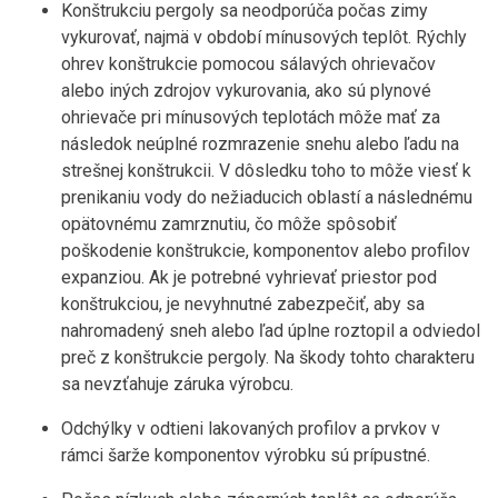
Konštrukciu pergoly sa neodporúča počas zimy
vykurovať, najmä v období mínusových teplôt. Rýchly
ohrev konštrukcie pomocou sálavých ohrievačov
alebo iných zdrojov vykurovania, ako sú plynové
ohrievače pri mínusových teplotách môže mať za
následok neúplné rozmrazenie snehu alebo ľadu na
strešnej konštrukcii. V dôsledku toho to môže viesť k
prenikaniu vody do nežiaducich oblastí a následnému
opätovnému zamrznutiu, čo môže spôsobiť
poškodenie konštrukcie, komponentov alebo profilov
expanziou. Ak je potrebné vyhrievať priestor pod
konštrukciou, je nevyhnutné zabezpečiť, aby sa
nahromadený sneh alebo ľad úplne roztopil a odviedol
preč z konštrukcie pergoly. Na škody tohto charakteru
sa nevzťahuje záruka výrobcu.
Odchýlky v odtieni lakovaných profilov a prvkov v
rámci šarže komponentov výrobku sú prípustné.