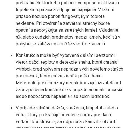
prehriatiu elektrického pohonu, čo spôsobí aktiváciu
tepelného spínača a odpojenie napájania. V takom
prípade nebude pohon fungovať, kým teplota
neklesne. Pri otváraní a zatváraní strechy buďte
opatrní a nedotýkajte sa strešných lamiel. Vkladanie
rúk alebo cudzích predmetov medzi lamely, keď sú v
pohybe, je zakázané a môže viesť k zraneniu.
Konštrukcia môže byť vybavená ďalšími senzormi:
vietor, dážď, teploty a detekcie snehu, ktoré chránia
výrobok pred vplyvom nepriaznivých poveternostných
podmienok, ktoré môžu viesť k poškodeniu.
Meteorologické senzory neoslobodzujú užívateľa od
zabezpečenia konštrukcie v prípade anomálií počasia
alebo nedostatku napájania riadiacich jednotiek.
V prípade silného dažďa, sneženia, krupobitia alebo
vetra, ktorý prekračuje povolené normy pre danú
veľkosť konštrukcie, sa odporúča okamžite otvoriť