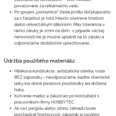
považované za reklamačnú vadu.
Pri spojení „pomúrnice“ (teda profilu dotýkajúceho
sa s fasádou) je toto miesto ošetrené tmelom
alebo univerzálnym silikónom. Max tolerancia v
rámci záruky je 1mm na 1bm , v prípade väčšej
nerovnosti nie je možné uplatniť na to záruku a
odporúčame dodatočné oplechovanie.
Údržba použitého materiálu:
Hliníková konštrukcia : antistatická utierka, voda
BEZ saponátu – neodporúčame žiadne chemické
látky iné drsné pieskové prostriedky ani drôtené
huby.
Kotvenie markíz a žalúzií len po konzultácií s
pracovníkom firmy HOBBYTEC.
Ak cez pergolu alebo zimnú záhradu bude
prechádzať hromozvod, zákazník je povinný