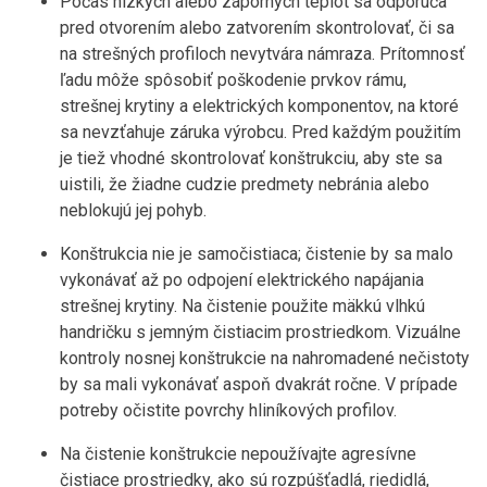
Počas nízkych alebo záporných teplôt sa odporúča
pred otvorením alebo zatvorením skontrolovať, či sa
na strešných profiloch nevytvára námraza. Prítomnosť
ľadu môže spôsobiť poškodenie prvkov rámu,
strešnej krytiny a elektrických komponentov, na ktoré
sa nevzťahuje záruka výrobcu. Pred každým použitím
je tiež vhodné skontrolovať konštrukciu, aby ste sa
uistili, že žiadne cudzie predmety nebránia alebo
neblokujú jej pohyb.
Konštrukcia nie je samočistiaca; čistenie by sa malo
vykonávať až po odpojení elektrického napájania
strešnej krytiny. Na čistenie použite mäkkú vlhkú
handričku s jemným čistiacim prostriedkom. Vizuálne
kontroly nosnej konštrukcie na nahromadené nečistoty
by sa mali vykonávať aspoň dvakrát ročne. V prípade
potreby očistite povrchy hliníkových profilov.
Na čistenie konštrukcie nepoužívajte agresívne
čistiace prostriedky, ako sú rozpúšťadlá, riedidlá,