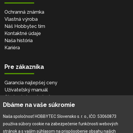
Ochranná známka
Vlastná výroba
Náš Hobbytec tím
Kontaktné údaje
Naša história
Kariéra
Pre zákazníka
Garancia najlepšej ceny
Užívateľský manuál
Obchodné podmienky
Dbáme na vaše súkromie
Zákazník & partner
Reklamácia
Naša spoločnosť HOBBYTEC Slovensko s. r. o., IČO: 53060873
Novinky
používa súbory cookie na zabezpečenie funkčnosti webových
stránok a s vaším súhlasom na prispôsobenie obsahu našich