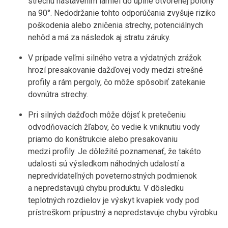
strechu nastavením lamiel do úplne otvorenej polohy
na 90°. Nedodržanie tohto odporúčania zvyšuje riziko
poškodenia alebo zničenia strechy, potenciálnych
nehôd a má za následok aj stratu záruky.
V prípade veľmi silného vetra a výdatných zrážok
hrozí presakovanie dažďovej vody medzi strešné
profily a rám pergoly, čo môže spôsobiť zatekanie
dovnútra strechy.
Pri silných dažďoch môže dôjsť k pretečeniu
odvodňovacích žľabov, čo vedie k vniknutiu vody
priamo do konštrukcie alebo presakovaniu
medzi profily. Je dôležité poznamenať, že takéto
udalosti sú výsledkom náhodných udalostí a
nepredvídateľných poveternostných podmienok
a nepredstavujú chybu produktu. V dôsledku
teplotných rozdielov je výskyt kvapiek vody pod
prístreškom prípustný a nepredstavuje chybu výrobku.