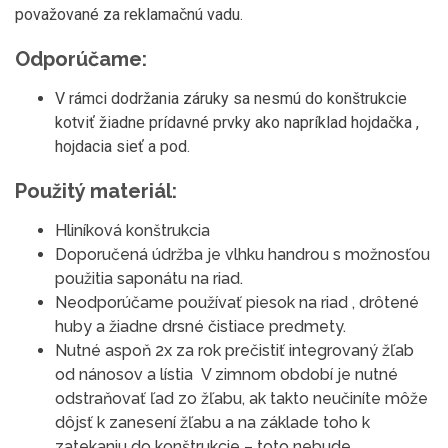
považované za reklamačnú vadu.
Odporúčame:
V rámci dodržania záruky sa nesmú do konštrukcie
kotviť žiadne prídavné prvky ako napríklad hojdačka ,
hojdacia sieť a pod.
Použitý materiál:
Hliníková konštrukcia
Doporučená údržba je vlhku handrou s možnosťou
použitia saponátu na riad.
Neodporúčame používať piesok na riad , drôtené
huby a žiadne drsné čistiace predmety.
Nutné aspoň 2x za rok prečistiť integrovaný žľab
od nánosov a lístia V zimnom období je nutné
odstraňovať ľad zo žľabu, ak takto neučiníte môže
dôjsť k zanesení žľabu a na základe toho k
zatekaniu do konštrukcie – toto nebude