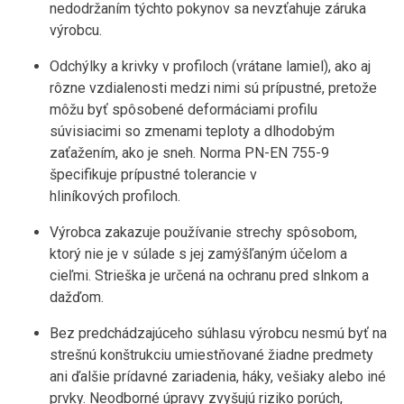
nedodržaním týchto pokynov sa nevzťahuje záruka
výrobcu.
Odchýlky a krivky v profiloch (vrátane lamiel), ako aj
rôzne vzdialenosti medzi nimi sú prípustné, pretože
môžu byť spôsobené deformáciami profilu
súvisiacimi so zmenami teploty a dlhodobým
zaťažením, ako je sneh. Norma PN-EN 755-9
špecifikuje prípustné tolerancie v
hliníkových profiloch.
Výrobca zakazuje používanie strechy spôsobom,
ktorý nie je v súlade s jej zamýšľaným účelom a
cieľmi. Strieška je určená na ochranu pred slnkom a
dažďom.
Bez predchádzajúceho súhlasu výrobcu nesmú byť na
strešnú konštrukciu umiestňované žiadne predmety
ani ďalšie prídavné zariadenia, háky, vešiaky alebo iné
prvky. Neodborné úpravy zvyšujú riziko porúch,