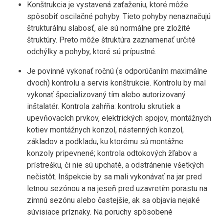
Konštrukcia je vystavená zaťaženiu, ktoré môže
spôsobiť oscilačné pohyby. Tieto pohyby nenaznačujú
štrukturálnu slabosť, ale sú normálne pre zložité
štruktúry. Preto môže štruktúra zaznamenať určité
odchýlky a pohyby, ktoré sú prípustné.
Je povinné vykonať ročnú (s odporúčaním maximálne
dvoch) kontrolu a servis konštrukcie. Kontrolu by mal
vykonať špecializovaný tím alebo autorizovaný
inštalatér. Kontrola zahŕňa: kontrolu skrutiek a
upevňovacích prvkov, elektrických spojov, montážnych
kotiev montážnych konzol, nástenných konzol,
základov a podkladu, ku ktorému sú montážne
konzoly pripevnené; kontrola odtokových žľabov a
prístrešku, či nie sú upchaté, a odstránenie všetkých
nečistôt. Inšpekcie by sa mali vykonávať na jar pred
letnou sezónou a na jeseň pred uzavretím porastu na
zimnú sezónu alebo častejšie, ak sa objavia nejaké
súvisiace príznaky. Na poruchy spôsobené