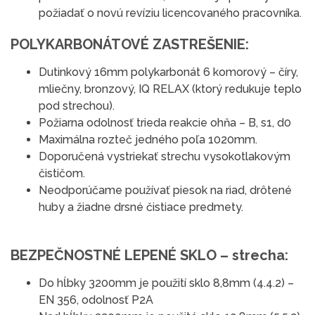
požiadať o novú revíziu licencovaného pracovníka.
POLYKARBONÁTOVÉ ZASTREŠENIE:
Dutinkový 16mm polykarbonát 6 komorový – číry,
mliečny, bronzový, IQ RELAX (ktorý redukuje teplo
pod strechou).
Požiarna odolnosť trieda reakcie ohňa – B, s1, d0
Maximálna rozteč jedného poľa 1020mm.
Doporučená vystriekať strechu vysokotlakovým
čističom.
Neodporúčame používať piesok na riad, drôtené
huby a žiadne drsné čistiace predmety.
BEZPEČNOSTNÉ LEPENÉ SKLO – strecha:
Do hĺbky 3200mm je použití sklo 8,8mm (4.4.2) –
EN 356, odolnosť P2A