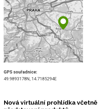
GPS souřadnice:
49.9893178N, 14.7185294E
Nová virtuální prohlídka včetně