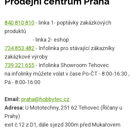
Prodejní centrum Praha
840 810 810
- linka 1- poptávky zakázkových
produktů
- linka 2- eshop
734 853 482
- Infolinka pro stávající zákazníky
zakázkové výroby
739 321 655
- Infolinka Showroom Tehovec
na infolinky můžete volat v čase Po-ČT - 8:00-16:30 ,
Pá - 8:00-16:00
Email:
praha@hobbytec.cz
Adresa:
U Mototechny, 251 62 Tehovec (Říčany u
Prahy)
exit č.12 z D1, dále sjezd 300m před Mukařovem