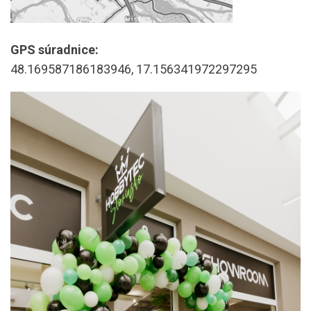
GPS súradnice:
48.169587186183946, 17.156341972297295