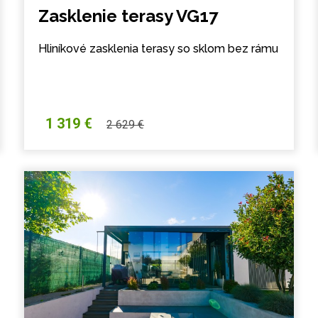
Zasklenie terasy VG17
Hliníkové zasklenia terasy so sklom bez rámu
1 319 €
2 629 €