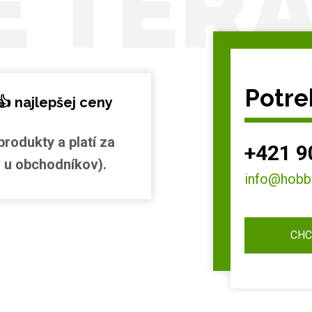
E TER
Potre
👍 najlepšej ceny
produkty a platí za
+421 9
 u obchodníkov).
info@hobb
CHC