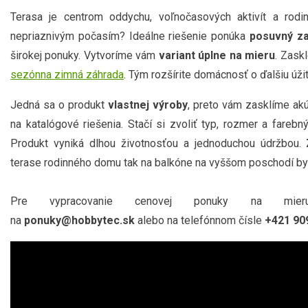
Terasa je centrom oddychu, voľnočasových aktivít a rodin
nepriaznivým počasím? Ideálne riešenie ponúka
posuvný za
širokej ponuky. Vytvoríme vám
variant úplne na mieru
. Zask
sezónna zimná záhrada
. Tým rozšírite domácnosť o ďalšiu úž
Jedná sa o produkt
vlastnej výroby
, preto vám zasklíme ak
na katalógové riešenia. Stačí si zvoliť typ, rozmer a farebn
Produkt vyniká dlhou životnosťou a jednoduchou údržbou.
terase rodinného domu tak na balkóne na vyššom poschodí by
Pre vypracovanie cenovej ponuky na mieru
na
ponuky@hobbytec.sk
alebo na telefónnom čísle
+421 90