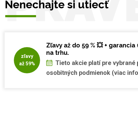
PRÁV
Nenechajte si utiecť
Zľavy až do 59 % 💥 + garancia 
na trhu.
zľavy
Tieto akcie platí pre vybrané 
až 59%
osobitných podmienok (viac info