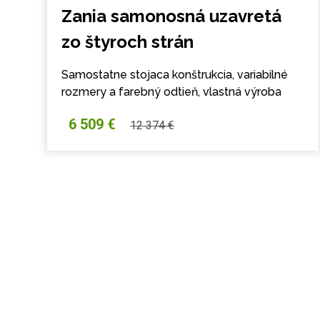
Zania samonosná uzavretá
zo štyroch strán
Samostatne stojaca konštrukcia, variabilné
rozmery a farebný odtieň, vlastná výroba
6 509 €
12 374 €