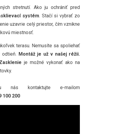
ných stretnutí. Ako ju ochrániť pred
sklievací systém
. Stačí si vybrať zo
lenie uzavrie celý priestor, čím vznikne
itkovú miestnosť.
úkoľvek terasu. Nemusíte sa spoliehať
ý odtieň.
Montáž je už v našej réžii.
Zasklenie
je možné vykonať ako na
tovky.
 nás kontaktujte e-mailom
9 100 200