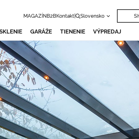
MAGAZÍN
B2B
Kontakt
|
Slovensko
S
SKLENIE
GARÁŽE
TIENENIE
VÝPREDAJ