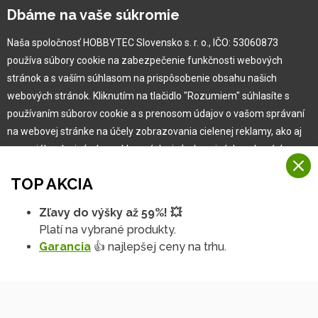
Kariéra
Dbáme na vaše súkromie
Naša spoločnosť HOBBYTEC Slovensko s. r. o., IČO: 53060873
Pre zákazníka
používa súbory cookie na zabezpečenie funkčnosti webových
stránok a s vaším súhlasom na prispôsobenie obsahu našich
Garancia najlepšej ceny
webových stránok. Kliknutím na tlačidlo "Rozumiem" súhlasíte s
Užívateľský manuál
používaním súborov cookie a s prenosom údajov o vašom správaní
Obchodné podmienky
na webovej stránke na účely zobrazovania cielenej reklamy, ako aj
Zákazník & partner
na sociálnych sieťach a reklamných sieťach na iných webových
Reklamácia
stránkach a meraniach.
Novinky
TOP AKCIA
Viac informácií
Zľavy do výšky až 59%! 💥
Na našich webových stránkach používame niekoľko kategórií
Platí na vybrané produkty.
Rozumiem
súborov cookie:
Garancia
👍 najlepšej ceny na trhu.
Technické súbory cookie
Podrobné nastavenia
Tieto údaje sú nevyhnutne potrebné na fungovanie stránky a funkcií,
ktoré sa rozhodnete používať. Bez nich by naša webová stránka
nefungovala, napr. by ste sa nemohli prihlásiť do svojho