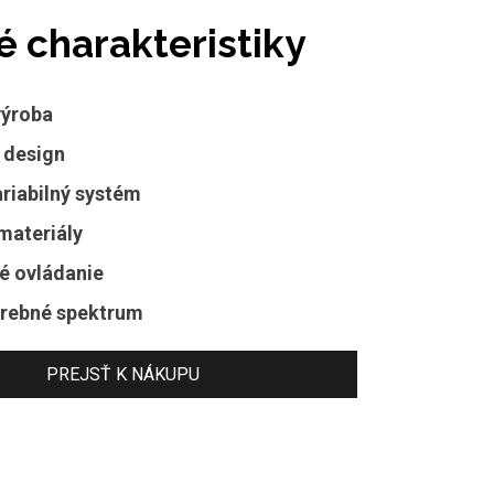
é charakteristiky
výroba
 design
ariabilný systém
materiály
ké ovládanie
arebné spektrum
PREJSŤ K NÁKUPU