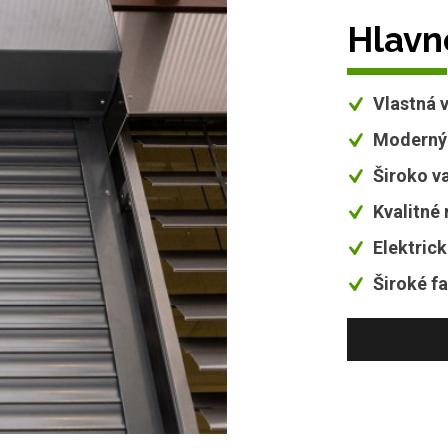
Hlavn
Vlastná 
Moderný
Široko v
Kvalitné 
Elektric
Široké f