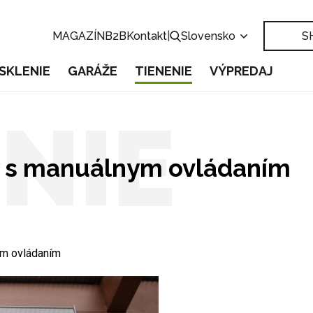
MAGAZÍN
B2B
Kontakt
|
Slovensko
S
SKLENIE
GARÁŽE
TIENENIE
VÝPREDAJ
NIE
ty s manuálnym ovládaním
ym ovládaním