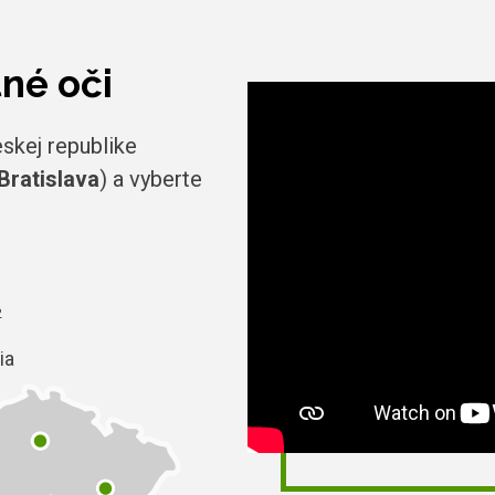
tné oči
skej republike
Bratislava
) a vyberte
2
ia