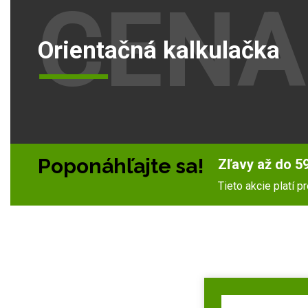
CENA
Orientačná kalkulačka
Poponáhľajte sa!
Zľavy až do 59
Tieto akcie platí 