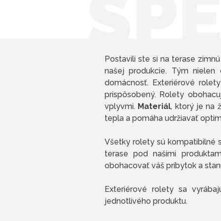
ŠPE
Postavili ste si na terase zim
našej produkcie. Tým nielen 
domácnosť. Exteriérové role
prispôsobený. Rolety obohac
vplyvmi.
Materiál
, ktorý je na 
tepla a pomáha udržiavať optimá
Všetky rolety sú kompatibilné
terase pod našimi produktami
obohacovať váš príbytok a stan
Exteriérové rolety sa vyrába
jednotlivého produktu.