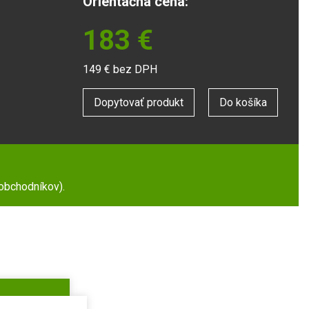
Orientačná cena:
183
€
149
€ bez DPH
Dopytovať produkt
Do košíka
 obchodníkov).