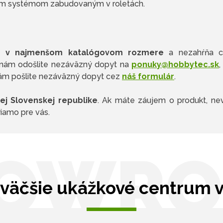
cím systémom zabudovaným v roletách.
e v najmenšom katalógovom rozmere
a nezahŕňa c
 nám odošlite nezáväzný dopyt na
ponuky@hobbytec.sk
,
ám pošlite nezáväzný dopyt cez
náš formulár
.
ej Slovenskej republike
. Ak máte záujem o produkt, n
iamo pre vás.
OWR
väčšie ukážkové centrum 