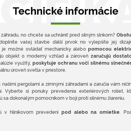
CIFIK
Technické informácie
nú záhradu, no chcete sa uchrániť pred silným slnkom?
Oboha
doplníte vašej stavbe ďalší prvok no vylepšíte jej dizaj
ty je možné ovládať mechanicky alebo
pomocou elektri
ujú objekt o moderný vzhľad a zároveň
zaručujú dostat
žalúzie využitý,
poskytuje ochranu voči silnému slnečné
lnu úroveň svetla v priestore.
 s našimi pergolami a zimnými záhradami a zaručia vám nič
. Vyberte si ponuky prevedenia exteriérových roliet, 
ú sa dokonalým pomocníkom v boji proti silnému žiareniu.
jú v hliníkovom prevedení
pod alebo na omietke
. Po