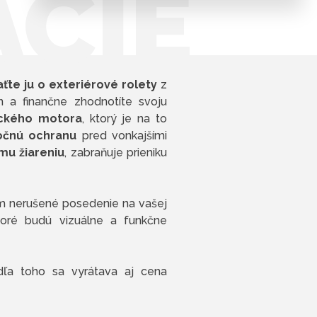
ÁCIE
ťte ju o exteriérové rolety
z
n a finančne zhodnotíte svoju
ckého motora
, ktorý je na to
očnú ochranu
pred vonkajšími
mu žiareniu
, zabraňuje prieniku
ím nerušené posedenie na vašej
ktoré budú vizuálne a funkčne
dľa toho sa vyrátava aj cena