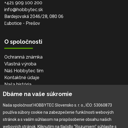
+421 909 100 200
info@hobbytec.sk
Bardejovská 2046/28, 080 06
Ľubotice - Prešov
O spoločnosti
Ochranná známka
Vlastná výroba
Náš Hobbytec tím
Kontaktné údaje
Naša história
Kariéra
Dbáme na vaše súkromie
Naša spoločnosť HOBBYTEC Slovensko s. r. o., IČO: 53060873
Pre zákazníka
používa súbory cookie na zabezpečenie funkčnosti webových
stránok a s vaším súhlasom na prispôsobenie obsahu našich
Garancia najlepšej ceny
webových stránok. Kliknutím na tlačidlo "Rozumiem" súhlasíte s