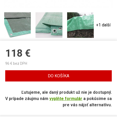
+1 další
118
€
96
€ bez DPH
DO KOŠÍKA
Ľutujeme, ale daný produkt už nie je dostupný.
V prípade záujmu nám
vyplňte formulár
a pokúsime sa
pre vás nájsť alternatívu.