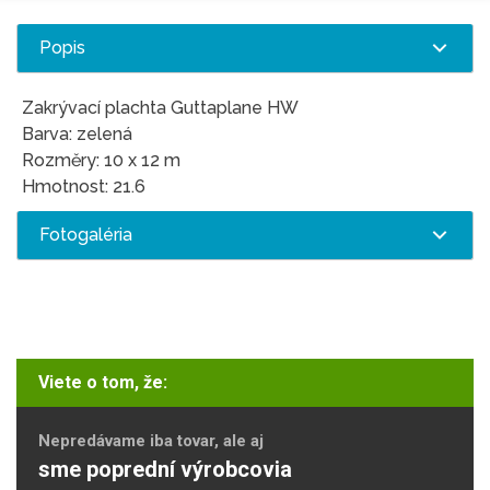
Popis
Zakrývací plachta Guttaplane HW
Barva: zelená
Rozměry: 10 x 12 m
Hmotnost: 21.6
Fotogaléria
Viete o tom, že:
Nepredávame iba tovar, ale aj
sme poprední výrobcovia