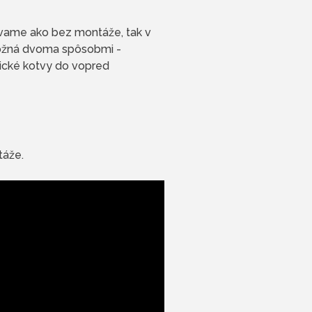
ame ako bez montáže, tak v
 možná dvoma spôsobmi -
ické kotvy do vopred
táže.