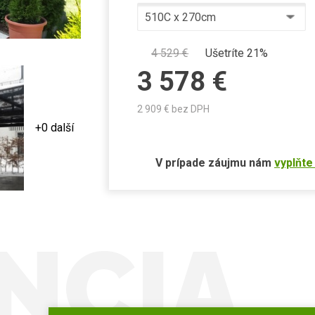
4 529
€
Ušetríte 21%
3 578
€
2 909
€ bez DPH
+0 další
V prípade záujmu nám
vyplňte
NCIA