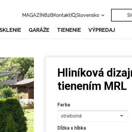
MAGAZÍN
B2B
Kontakt
|
Slovensko
S
SKLENIE
GARÁŽE
TIENENIE
VÝPREDAJ
Hliníková diza
tienením MRL
Farba
Dĺžka x hĺbka