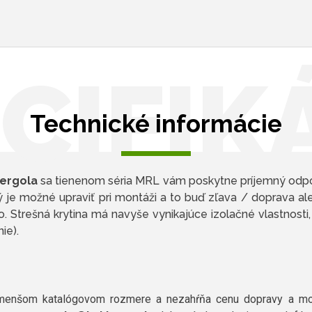
CIFIK
Technické informácie
pergola
sa tienenom séria MRL vám poskytne príjemný odpoči
 je možné upraviť pri montáži a to buď zľava / doprava ale
o. Strešná krytina má navyše vynikajúce izolačné vlastnosti
nie).
jmenšom katalógovom rozmere a nezahŕňa cenu dopravy a mon