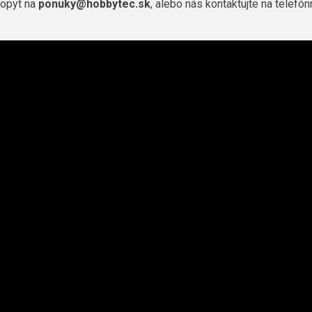
dopyt na
ponuky@hobbytec.sk
, alebo nás kontaktujte na telefó