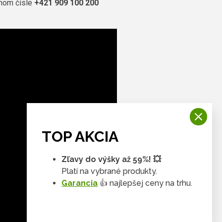
nnom čísle
+421 909 100 200
TOP AKCIA
Zľavy do výšky až 59%! 💥
Platí na vybrané produkty.
Garancia
👍 najlepšej ceny na trhu.