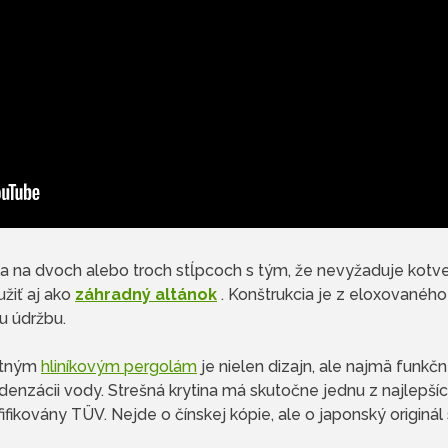
a na dvoch alebo troch stĺpcoch s tým, že nevyžaduje kotve
žiť aj ako
záhradný altánok
. Konštrukcia je z eloxovaného
u údržbu.
atným
hliníkovým pergolám
je nielen dizajn, ale najmä funkčn
nzácii vody. Strešná krytina má skutočne jednu z najlepších 
ifikovány TÜV. Nejde o čínskej kópie, ale o japonský originál