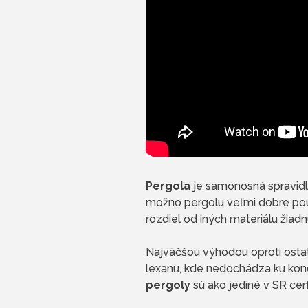
Pergola
je samonosná spravidl
možno pergolu veľmi dobre pou
rozdiel od iných materiálu žiadn
Najväčšou výhodou oproti ost
lexanu, kde nedochádza ku konde
pergoly
sú ako jediné v SR cerf