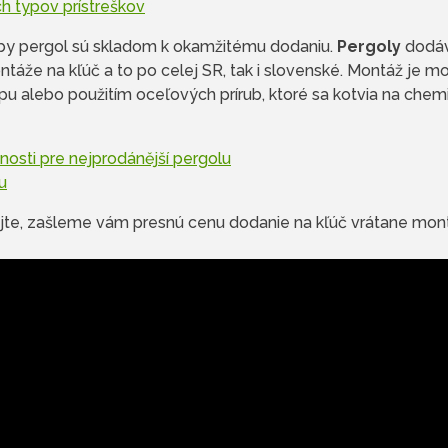
h typov prístreškov
rby pergol sú skladom k okamžitému dodaniu.
Pergoly
dodáv
ntáže na kľúč a to po celej SR, tak i slovenské. Montáž je
 alebo použitím oceľových prírub, ktoré sa kotvia na chem
nosti pre nejprodánější pergolu
u
tujte, zašleme vám presnú cenu dodanie na kľúč vrátane mon