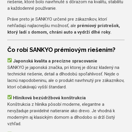
riešenie, ktoré bolo navrhnuté s dôrazom na kvalitu, stabilitu
a každodenné používanie.
Práve preto je SANKYO určené pre zákazníkov, ktorí
nehľadajú najlacnejšiu možnosť, ale
prémiový prístrešok,
ktorý ladí s domom, chráni auto a vydrží dlhé roky.
Čo robí SANKYO prémiovým riešením?
Japonská kvalita a precízne spracovanie
SANKYO je japonská značka, pri ktorej je dôraz kladený na
technické riešenie, detail a dlhodobú spoľahlivosť. Nejde o
lacnú napodobeninu, ale o produkt navrhnutý pre zákazníkov,
ktorí očakávajú vyšší štandard.
Hliníková bezúdržbová konštrukcia
Konštrukcia z hliníka pôsobí moderne, elegantne a
nevyžaduje pravidelné natieranie ako drevo. Je vhodná k
moderným aj klasickým domom a dlhodobo si drží čistý
vzhľad.