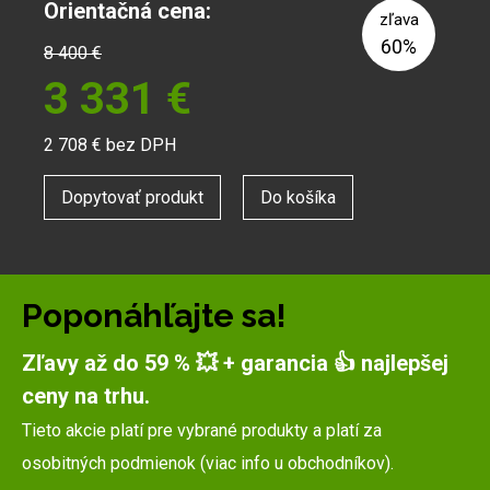
Orientačná cena:
zľava
60%
8 400
€
3 331
€
2 708
€ bez DPH
Dopytovať produkt
Do košíka
Poponáhľajte sa!
Zľavy až do 59 % 💥 + garancia 👍 najlepšej
ceny na trhu.
Tieto akcie platí pre vybrané produkty a platí za
osobitných podmienok (viac info u obchodníkov).