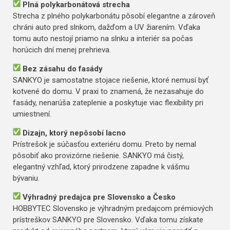
Plná polykarbonátová strecha
Strecha z plného polykarbonátu pôsobí elegantne a zároveň
chráni auto pred slnkom, dažďom a UV žiarením. Vďaka
tomu auto nestojí priamo na slnku a interiér sa počas
horúcich dní menej prehrieva.
Bez zásahu do fasády
SANKYO je samostatne stojace riešenie, ktoré nemusí byť
kotvené do domu. V praxi to znamená, že nezasahuje do
fasády, nenarúša zateplenie a poskytuje viac flexibility pri
umiestnení.
Dizajn, ktorý nepôsobí lacno
Prístrešok je súčasťou exteriéru domu. Preto by nemal
pôsobiť ako provizórne riešenie. SANKYO má čistý,
elegantný vzhľad, ktorý prirodzene zapadne k vášmu
bývaniu.
Výhradný predajca pre Slovensko a Česko
HOBBYTEC Slovensko je výhradným predajcom prémiových
prístreškov SANKYO pre Slovensko. Vďaka tomu získate