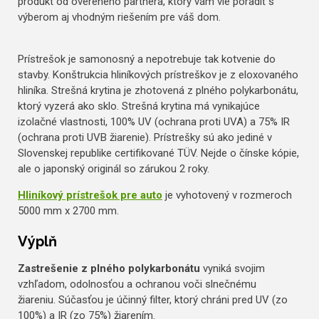
produkt od overeného partnera, ktorý vám vie poradiť s
výberom aj vhodným riešením pre váš dom.
Prístrešok je samonosný a nepotrebuje tak kotvenie do
stavby. Konštrukcia hliníkových prístreškov je z eloxovaného
hliníka. Strešná krytina je zhotovená z plného polykarbonátu,
ktorý vyzerá ako sklo. Strešná krytina má vynikajúce
izolačné vlastnosti, 100% UV (ochrana proti UVA) a 75% IR
(ochrana proti UVB žiarenie). Prístrešky sú ako jediné v
Slovenskej republike certifikované TÜV. Nejde o čínske kópie,
ale o japonský originál so zárukou 2 roky.
Hliníkový prístrešok pre auto
je vyhotovený v rozmeroch
5000 mm x 2700 mm.
Výplň
Zastrešenie z plného polykarbonátu
vyniká svojim
vzhľadom, odolnosťou a ochranou voči slnečnému
žiareniu. Súčasťou je účinný filter, ktorý chráni pred UV (zo
100%) a IR (zo 75%) žiarením.