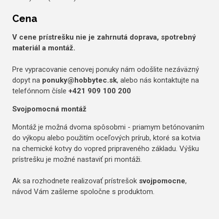
Cena
V cene prístrešku nie je zahrnutá doprava, spotrebný
materiál a montáž.
Pre vypracovanie cenovej ponuky nám odošlite nezáväzný
dopyt na
ponuky@hobbytec.sk
, alebo nás kontaktujte na
telefónnom čísle
+421 909 100 200
Svojpomocná montáž
Montáž je možná dvoma spôsobmi - priamym betónovaním
do výkopu alebo použitím oceľových prírub, ktoré sa kotvia
na chemické kotvy do vopred pripraveného základu. Výšku
prístrešku je možné nastaviť pri montáži.
Ak sa rozhodnete realizovať prístrešok
svojpomocne
,
návod Vám zašleme spoločne s produktom.