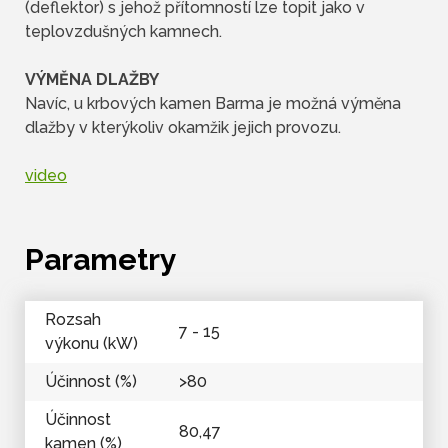
(deflektor) s jehož přítomností lze topit jako v
teplovzdušných kamnech.
VÝMĚNA DLAŽBY
Navíc, u krbových kamen Barma je možná výměna
dlažby v kterýkoliv okamžik jejich provozu.
video
Parametry
Rozsah
7 - 15
výkonu (kW)
Účinnost (%)
>80
Účinnost
80,47
kamen (%)