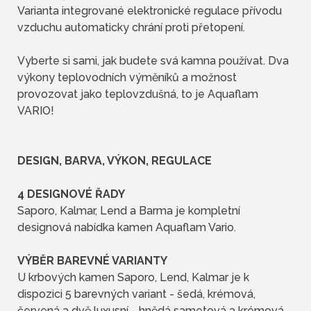
Varianta integrované elektronické regulace přívodu
vzduchu automaticky chrání proti přetopení.
Vyberte si sami, jak budete svá kamna používat. Dva
výkony teplovodních výměníků a možnost
provozovat jako teplovzdušná, to je Aquaflam
VARIO!
DESIGN, BARVA, VÝKON, REGULACE
4 DESIGNOVÉ ŘADY
Saporo, Kalmar, Lend a Barma je kompletní
designová nabídka kamen Aquaflam Vario.
VÝBĚR BAREVNÉ VARIANTY
U krbových kamen Saporo, Lend, Kalmar je k
dispozici 5 barevných variant - šedá, krémová,
červená a dvě luxusní - hnědá sametová a krémová