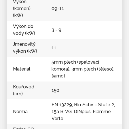
Výkon
(kamen)
09-11
(kW)
Výkon do
3 - 9
vody (kW)
Jmenovitý
11
výkon (kW)
5mm plech (spalovací
Materiál
komora), 3mm plech (těleso),
šamot
Kouřovod
150
(cm)
EN 13229, BImSchV – Stufe 2,
Norma
15a B-VG, DINplus, Flamme
Verte