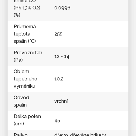
Emise CO
(Při 13% O2)
0,0996
(%)
Průměrná
teplota
255
spalin (°C)
Provozní tah
12 - 14
(Pa)
Objem
tepelného
10,2
výměníku
Odvod
vrchní
spalin
Délka polen
45
(cm)
Palivo
dřevo, dřevěné brikety