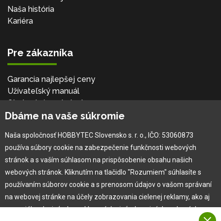
Naša história
Kariéra
Pre zákazníka
Garancia najlepšej ceny
Užívateľský manuál
Obchodné podmienky
Dbáme na vaše súkromie
Zákazník & partner
Reklamácia
Naša spoločnosť HOBBYTEC Slovensko s. r. o., IČO: 53060873
Novinky
používa súbory cookie na zabezpečenie funkčnosti webových
stránok a s vaším súhlasom na prispôsobenie obsahu našich
webových stránok. Kliknutím na tlačidlo "Rozumiem" súhlasíte s
používaním súborov cookie a s prenosom údajov o vašom správaní
na webovej stránke na účely zobrazovania cielenej reklamy, ako aj
na sociálnych sieťach a reklamných sieťach na iných webových