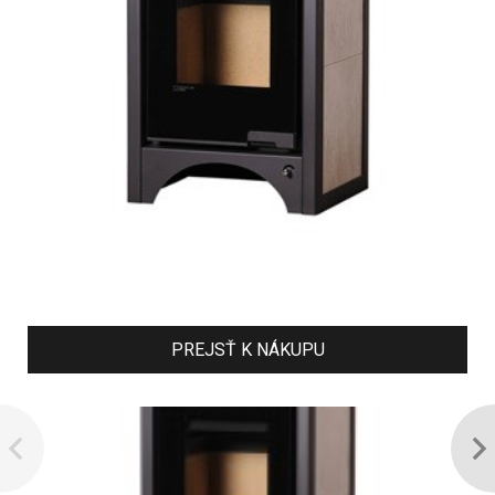
PREJSŤ K NÁKUPU