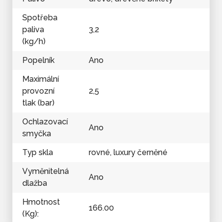
Spotřeba
paliva
3,2
(kg/h)
Popelník
Ano
Maximální
provozní
2,5
tlak (bar)
Ochlazovací
Ano
smyčka
Typ skla
rovné, luxury černěné
Vyměnitelná
Ano
dlažba
Hmotnost
166.00
(Kg):