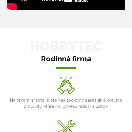
HOBBYTEC
Rodinná firma
Na prvom mieste je pre nás spokojný zákazník a kvalitné
produkty, ktoré mu prinesú radosť a úžitok.