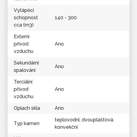
Vytápěcí
schopnost
140 - 300
cca (m3)
Externí
přívod
Ano
vzduchu
Sekundární
Ano
spalování
Terciální
přívod
Ano
vzduchu
Oplach skla
Ano
teplovodní, dvouplášťová,
Typ kamen
konvekční