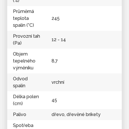
(%)
Průměrná
teplota
245
spalin (°C)
Provozní tah
12 - 14
(Pa)
Objem
tepelného
8,7
výměníku
Odvod
vrchní
spalin
Délka polen
45
(cm)
Palivo
dřevo, dřevěné brikety
Spotřeba