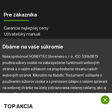
Pre zákazníka
Garancia najlepšej ceny
Užívateľský manuál
Obchodné podmienky
Dbáme na vaše súkromie
Zákazník & partner
Reklamácia
Naša spoločnosť HOBBYTEC Slovensko s. r. o., IČO: 53060873
Novinky
používa súbory cookie na zabezpečenie funkčnosti webových
stránok a s vaším súhlasom na prispôsobenie obsahu našich
webových stránok. Kliknutím na tlačidlo "Rozumiem" súhlasíte s
používaním súborov cookie a s prenosom údajov o vašom správaní
na webovej stránke na účely zobrazovania cielenej reklamy, ako aj
na sociálnych sieťach a reklamných sieťach na iných webových
stránkach a meraniach.
TOP AKCIA
Viac informácií