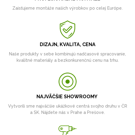
Zaisťujeme montáže našich výrobkov po celej Európe.
DIZAJN, KVALITA, CENA
Naše produkty v sebe kombinujú nadčasové spracovanie,
kvalitné materiály a bezkonkurenčnú cenu na trhu.
NAJVÄČŠIE SHOWROOMY
Vytvorili sme najväčšie ukážkové centrá svojho druhu v ČR
a SK. Nájdete nás v Prahe a Prešove.