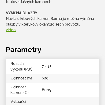
teplovzdušných kamnech.
VÝMĚNA DLAŽBY
Navíc, u krbových kamen Barma je možná výměna
dlažby v kterýkoliv okamžik jejich provozu.
video
Parametry
Rozsah
7 - 15
výkonu (kW)
Účinnost (%)
>80
Účinnost
80,19
kamen (%)
Vytápěcí