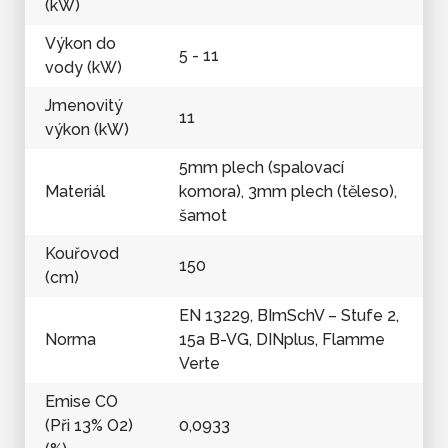
(kW)
Výkon do
5 - 11
vody (kW)
Jmenovitý
11
výkon (kW)
5mm plech (spalovací
Materiál
komora), 3mm plech (těleso),
šamot
Kouřovod
150
(cm)
EN 13229, BImSchV – Stufe 2,
Norma
15a B-VG, DINplus, Flamme
Verte
Emise CO
(Při 13% O2)
0,0933