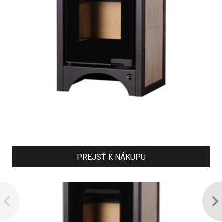
PREJSŤ K NÁKUPU