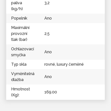
paliva
3,2
(kg/h)
Popelník
Ano
Maximální
provozní
2,5
tlak (bar)
Ochlazovací
Ano
smyčka
Typ skla
rovné, luxury černěné
Vyměnitelná
Ano
dlažba
Hmotnost
169.00
(Kg):