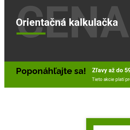
CENA
Orientačná kalkulačka
Poponáhľajte sa!
Zľavy až do 59
Tieto akcie platí 