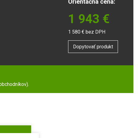
Orientačná cena:
1 943
€
1 580
€ bez DPH
Dopytovať produkt
 obchodníkov).