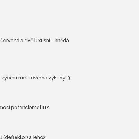
 červená a dvě luxusní - hnědá
 výběru mezi dvěma výkony: 3
omocí potenciometru s
 (deflektor) s jehož