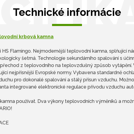
CIFIK
Technické informácie
lovodní krbová kamna
 HS Flamingo. Nejmodernější teplovodní kamna, splňující nár
kologicky šetrná. Technologie sekundárního spalování s účin
ý přechod z teplovodního na teplovzdušný způsob vytápění. 
ňující nejpřísnější Evropské normy. Vybavena standardně ochl
zduchu pro dokonalé spalování a stálý přísun vzduchu. Možno
anta integrované elektronické regulace přívodu vzduchu auto
vá kamna používat. Dva výkony teplovodních výměníků a mož
VARIO!
ACE