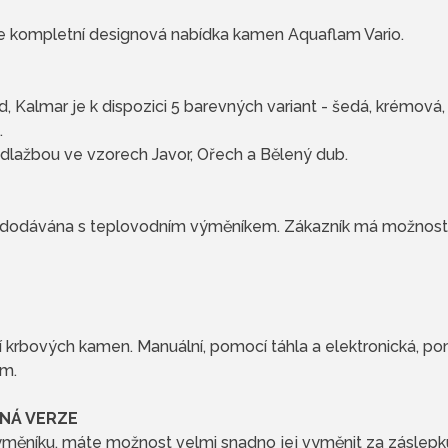
je kompletní designová nabídka kamen Aquaflam Vario.
 Kalmar je k dispozici 5 barevných variant - šedá, krémová,
.
lažbou ve vzorech Javor, Ořech a Bělený dub.
 dodávána s teplovodním výměníkem. Zákazník má možnost
í krbových kamen. Manuální, pomocí táhla a elektronická, p
em.
NÁ VERZE
ýměníku, máte možnost velmi snadno jej vyměnit za záslepku