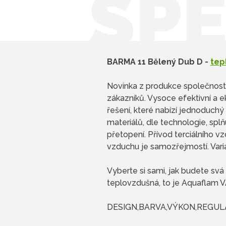
ŠPE
BARMA 11 Bělený Dub D -
tep
Novinka z produkce společnosti
zákazníků. Vysoce efektivní a e
řešení, které nabízí jednoduch
materiálů, dle technologie, spl
přetopení. Přívod terciálního v
vzduchu je samozřejmostí. Vari
Vyberte si sami, jak budete s
teplovzdušná, to je Aquaflam 
DESIGN,BARVA,VÝKON,REGUL