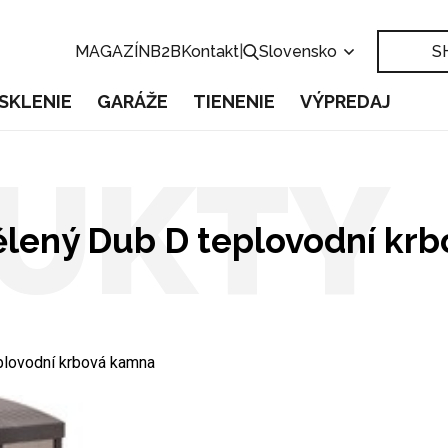
MAGAZÍN
B2B
Kontakt
|
Slovensko
S
SKLENIE
GARÁŽE
TIENENIE
VÝPREDAJ
UKTY
lený Dub D teplovodní kr
lovodní krbová kamna