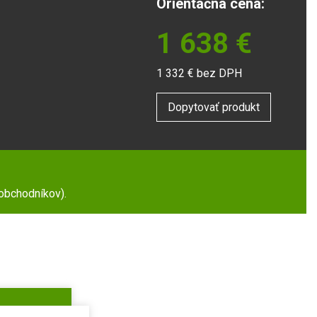
Orientačná cena:
1 638
€
1 332
€ bez DPH
Dopytovať produkt
 obchodníkov).