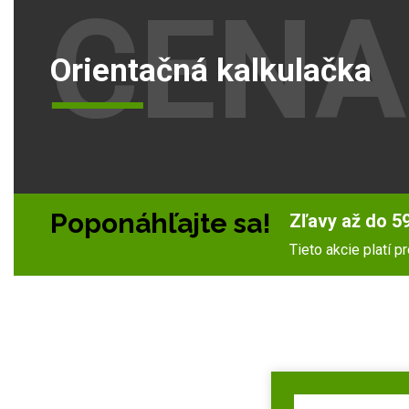
CENA
Orientačná kalkulačka
Poponáhľajte sa!
Zľavy až do 59
Tieto akcie platí 