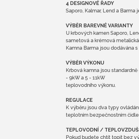
4 DESIGNOVÉ ŘADY
Saporo, Kalmar, Lend a Barma 
VÝBĚR BAREVNÉ VARIANTY
U krbových kamen Saporo, Lend,
sametová a krémová metalická
Kamna Barma jsou dodávána s d
VÝBĚR VÝKONU
Krbová kamna jsou standardně
- 9kW a 5 - 11kW
teplovodního výkonu.
REGULACE
K výběru jsou dva typy ovládán
teplotním bezpečnostním čidl
TEPLOVODNÍ / TEPLOVZDUŠ
Pokud budete chtít topit bez v