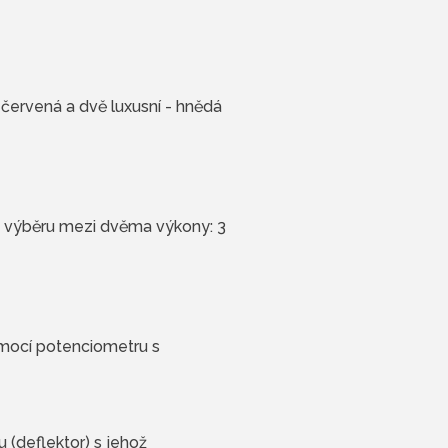
 červená a dvě luxusní - hnědá
 výběru mezi dvěma výkony: 3
omocí potenciometru s
 (deflektor) s jehož