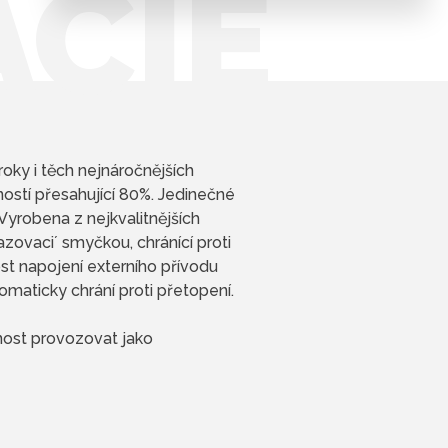
ÁCIE
oky i těch nejnáročnějších
ností přesahující 80%. Jedinečné
Vyrobena z nejkvalitnějších
azovaci´ smyčkou, chránící proti
st napojení externího přívodu
maticky chrání proti přetopení.
nost provozovat jako