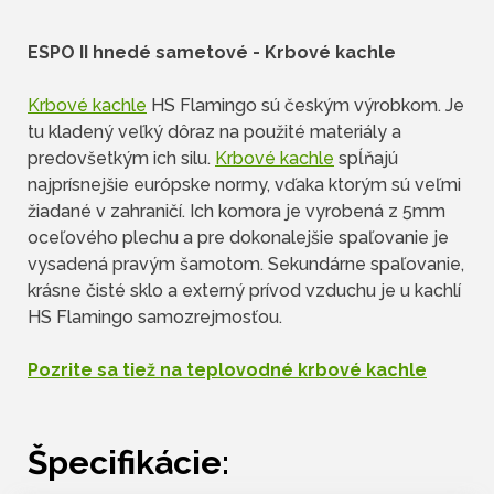
ESPO II hnedé sametové -
Krbové kachle
Krbové kachle
HS Flamingo sú českým výrobkom. Je
tu kladený veľký dôraz na použité materiály a
predovšetkým ich silu.
Krbové kachle
spĺňajú
najprísnejšie európske normy, vďaka ktorým sú veľmi
žiadané v zahraničí. Ich komora je vyrobená z 5mm
oceľového plechu a pre dokonalejšie spaľovanie je
vysadená pravým šamotom. Sekundárne spaľovanie,
krásne čisté sklo a externý prívod vzduchu je u kachlí
HS Flamingo samozrejmosťou.
Pozrite sa tiež na teplovodné krbové kachle
Špecifikácie: