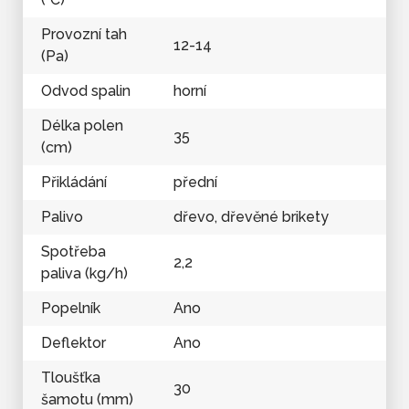
Provozní tah
12-14
(Pa)
Odvod spalin
horní
Délka polen
35
(cm)
Přikládání
přední
Palivo
dřevo, dřevěné brikety
Spotřeba
2,2
paliva (kg/h)
Popelník
Ano
Deflektor
Ano
Tloušťka
30
šamotu (mm)