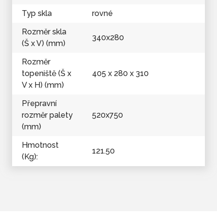
Typ skla
rovné
Rozměr skla
340x280
(Š x V) (mm)
Rozměr
topeniště (Š x
405 x 280 x 310
V x H) (mm)
Přepravní
rozměr palety
520x750
(mm)
Hmotnost
121.50
(Kg):