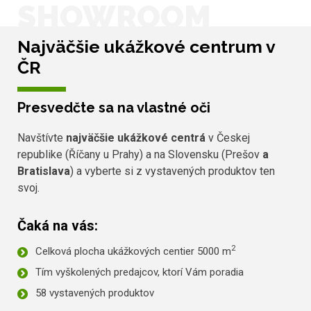
SHOWROOM
Najväčšie ukážkové centrum v
ČR
Presvedčte sa na vlastné oči
Navštívte
najväčšie ukážkové centrá
v Českej
republike (Říčany u Prahy) a na Slovensku (Prešov
a
Bratislava
) a vyberte si z vystavených produktov ten
svoj.
Čaká na vás:
2
Celková plocha ukážkových centier 5000 m
Tím vyškolených predajcov, ktorí Vám poradia
58 vystavených produktov