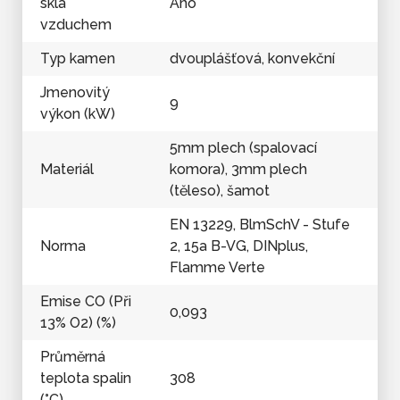
skla
Ano
vzduchem
Typ kamen
dvouplášťová, konvekční
Jmenovitý
9
výkon (kW)
5mm plech (spalovací
Materiál
komora), 3mm plech
(těleso), šamot
EN 13229, BlmSchV - Stufe
Norma
2, 15a B-VG, DINplus,
Flamme Verte
Emise CO (Při
0,093
13% O2) (%)
Průměrná
teplota spalin
308
(°C)