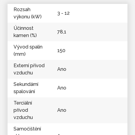
Rozsah
3 - 12
výkonu (kW)
Účinnost
78,1
kamen (%)
Vývod spalin
150
(mm)
Externí přívod
Ano
vzduchu
Sekundární
Ano
spalování
Terciální
přívod
Ano
vzduchu
Samočištění