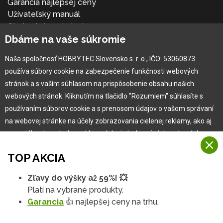
Garancia najlepšej ceny
Užívateľský manuál
Obchodné podmienky
Dbáme na vaše súkromie
Zákazník & partner
Reklamácia
Naša spoločnosť HOBBYTEC Slovensko s. r. o., IČO: 53060873
Novinky
používa súbory cookie na zabezpečenie funkčnosti webových
stránok a s vaším súhlasom na prispôsobenie obsahu našich
webových stránok. Kliknutím na tlačidlo "Rozumiem" súhlasíte s
používaním súborov cookie a s prenosom údajov o vašom správaní
na webovej stránke na účely zobrazovania cielenej reklamy, ako aj
na sociálnych sieťach a reklamných sieťach na iných webových
stránkach a meraniach.
TOP AKCIA
Viac informácií
Zľavy do výšky až 59%! 💥
Copyright © 2010 -
2026
HOBBYTEC
,
info@hobbytec.sk
,
Na našich webových stránkach používame niekoľko kategórií
Platí na vybrané produkty.
Mapa stránok
,
Zmeniť nastavenia cookies
Rozumiem
súborov cookie:
Garancia
👍 najlepšej ceny na trhu.
Dizajn:
GLIPS
| Systém:
Shean s.r.o.
Technické súbory cookie
Podrobné nastavenia