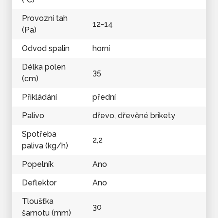
Provozní tah
12-14
(Pa)
Odvod spalin
horní
Délka polen
35
(cm)
Přikládání
přední
Palivo
dřevo, dřevěné brikety
Spotřeba
2,2
paliva (kg/h)
Popelník
Ano
Deflektor
Ano
Tloušťka
30
šamotu (mm)