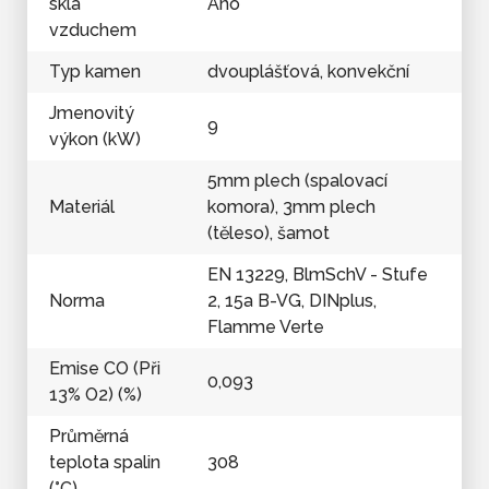
skla
Ano
vzduchem
Typ kamen
dvouplášťová, konvekční
Jmenovitý
9
výkon (kW)
5mm plech (spalovací
Materiál
komora), 3mm plech
(těleso), šamot
EN 13229, BlmSchV - Stufe
Norma
2, 15a B-VG, DINplus,
Flamme Verte
Emise CO (Při
0,093
13% O2) (%)
Průměrná
teplota spalin
308
(°C)