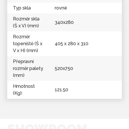
Typ skla
rovné
Rozměr skla
340x280
(Š x V) (mm)
Rozměr
topeniště (Š x
405 x 280 x 310
V x H) (mm)
Přepravní
rozměr palety
520x750
(mm)
Hmotnost
121.50
(Kg):