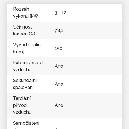
Rozsah
3 - 12
výkonu (kW)
Účinnost
78,1
kamen (%)
Vývod spalin
150
(mm)
Externí přívod
Ano
vzduchu
Sekundární
Ano
spalování
Terciální
přívod
Ano
vzduchu
Samočištění