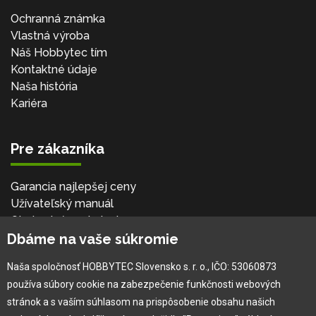
Ochranná známka
Vlastná výroba
Náš Hobbytec tím
Kontaktné údaje
Naša história
Kariéra
Pre zákazníka
Garancia najlepšej ceny
Užívateľský manuál
Obchodné podmienky
Dbáme na vaše súkromie
Zákazník & partner
Reklamácia
Naša spoločnosť HOBBYTEC Slovensko s. r. o., IČO: 53060873
Novinky
používa súbory cookie na zabezpečenie funkčnosti webových
stránok a s vaším súhlasom na prispôsobenie obsahu našich