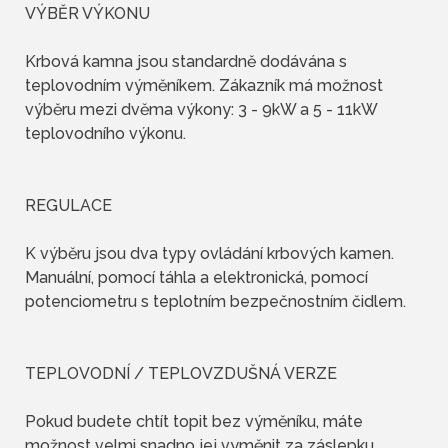
VÝBĚR VÝKONU
Krbová kamna jsou standardně dodávána s
teplovodním výměníkem. Zákazník má možnost
výběru mezi dvěma výkony: 3 - 9kW a 5 - 11kW
teplovodního výkonu.
REGULACE
K výběru jsou dva typy ovládání krbových kamen.
Manuální, pomocí táhla a elektronická, pomocí
potenciometru s teplotním bezpečnostním čidlem.
TEPLOVODNÍ / TEPLOVZDUŠNÁ VERZE
Pokud budete chtít topit bez výměníku, máte
možnost velmi snadno jej vyměnit za záslepku