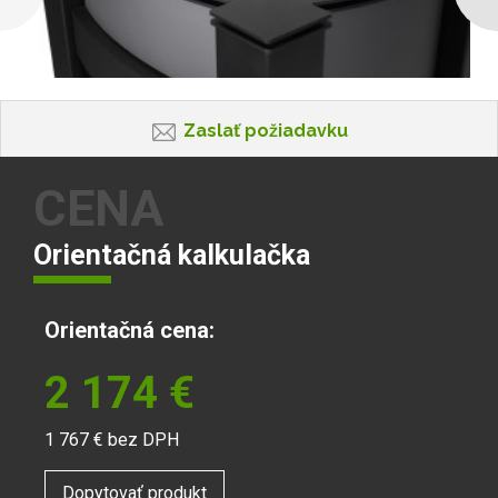
Zaslať požiadavku
CENA
Orientačná kalkulačka
Orientačná cena:
2 174
€
1 767
€ bez DPH
Dopytovať produkt