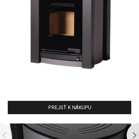
PREJSŤ K NÁKUPU