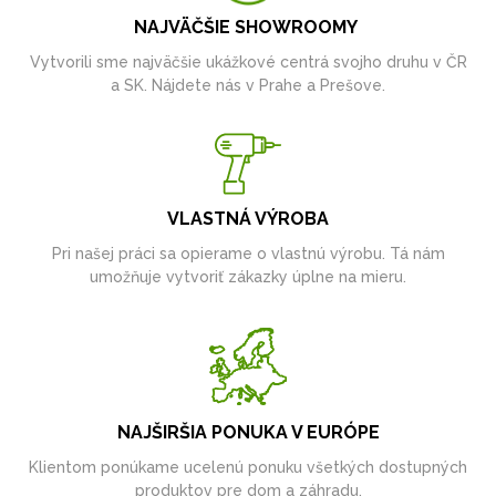
NAJVÄČŠIE SHOWROOMY
Vytvorili sme najväčšie ukážkové centrá svojho druhu v ČR
a SK. Nájdete nás v Prahe a Prešove.
VLASTNÁ VÝROBA
Pri našej práci sa opierame o vlastnú výrobu. Tá nám
umožňuje vytvoriť zákazky úplne na mieru.
NAJŠIRŠIA PONUKA V EURÓPE
Klientom ponúkame ucelenú ponuku všetkých dostupných
produktov pre dom a záhradu.