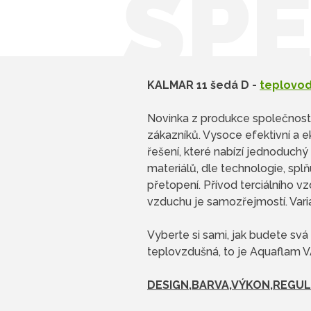
ŠPE
KALMAR 11 šedá D -
teplovod
Novinka z produkce společnosti
zákazníků. Vysoce efektivní a e
řešení, které nabízí jednoduch
materiálů, dle technologie, spl
přetopení. Přívod terciálního v
vzduchu je samozřejmostí. Vari
Vyberte si sami, jak budete s
teplovzdušná, to je Aquaflam 
DESIGN,BARVA,VÝKON,REGU