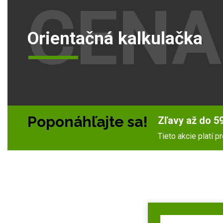
CENA
Orientačná kalkulačka
Poponáhľajte sa!
Zľavy až do 59
Tieto akcie platí 