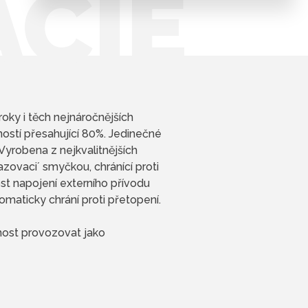
ÁCIE
oky i těch nejnáročnějších
ností přesahující 80%. Jedinečné
Vyrobena z nejkvalitnějších
azovaci´ smyčkou, chránící proti
st napojení externího přívodu
maticky chrání proti přetopení.
nost provozovat jako