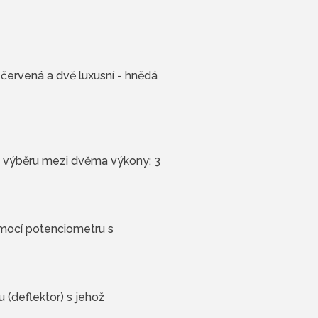
 červená a dvě luxusní - hnědá
 výběru mezi dvěma výkony: 3
omocí potenciometru s
 (deflektor) s jehož