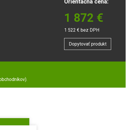
Orientačná cena:
1 872
€
1 522
€ bez DPH
Dopytovať produkt
 obchodníkov).