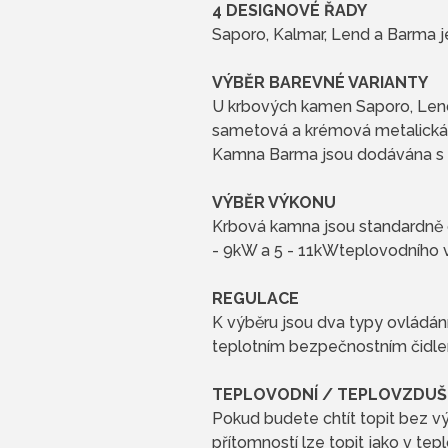
4 DESIGNOVÉ ŘADY
Saporo, Kalmar, Lend a Barma 
VÝBĚR BAREVNÉ VARIANTY
U krbových kamen Saporo, Lend,
sametová a krémová metalická
Kamna Barma jsou dodávána s d
VÝBĚR VÝKONU
Krbová kamna jsou standardně
- 9kW a 5 - 11kWteplovodního 
REGULACE
K výběru jsou dva typy ovládán
teplotním bezpečnostním čidl
TEPLOVODNÍ / TEPLOVZDUŠ
Pokud budete chtít topit bez v
přítomností lze topit jako v t