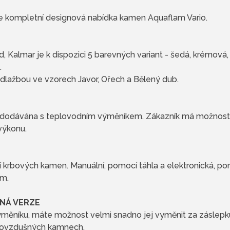
je kompletní designová nabídka kamen Aquaflam Vario.
 Kalmar je k dispozici 5 barevných variant - šedá, krémová,
.
lažbou ve vzorech Javor, Ořech a Bělený dub.
 dodávána s teplovodním výměníkem. Zákazník má možnost
výkonu.
í krbových kamen. Manuální, pomocí táhla a elektronická, p
em.
NÁ VERZE
ýměníku, máte možnost velmi snadno jej vyměnit za záslepku
eplovzdušných kamnech.