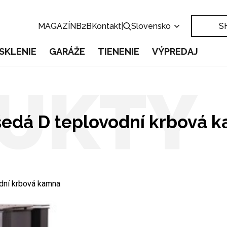
MAGAZÍN
B2B
Kontakt
|
Slovensko
S
SKLENIE
GARÁŽE
TIENENIE
VÝPREDAJ
UKTY
edá D teplovodní krbová 
dní krbová kamna