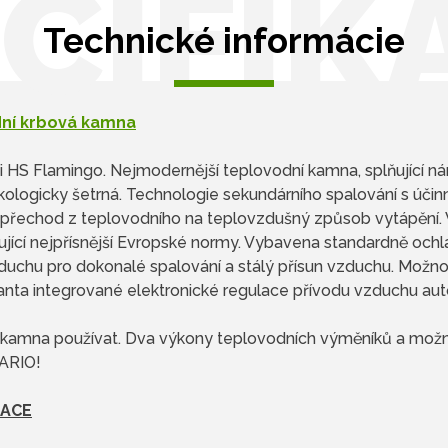
CIFIK
Technické informácie
ní krbová kamna
 HS Flamingo. Nejmodernější teplovodní kamna, splňující nár
kologicky šetrná. Technologie sekundárního spalování s účin
ý přechod z teplovodního na teplovzdušný způsob vytápění. 
ňující nejpřísnější Evropské normy. Vybavena standardně ochl
zduchu pro dokonalé spalování a stálý přísun vzduchu. Možno
anta integrované elektronické regulace přívodu vzduchu auto
vá kamna používat. Dva výkony teplovodních výměníků a mož
VARIO!
LACE