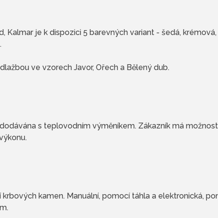
 Kalmar je k dispozici 5 barevných variant - šedá, krémová,
.
lažbou ve vzorech Javor, Ořech a Bělený dub.
 dodávána s teplovodním výměníkem. Zákazník má možnost
výkonu.
í krbových kamen. Manuální, pomocí táhla a elektronická, p
em.