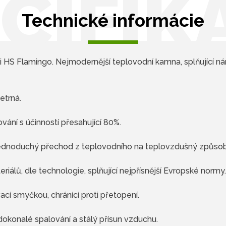
CIFIK
Technické informácie
 HS Flamingo. Nejmodernější teplovodní kamna, splňující nár
etrná.
ání s účinností přesahující 80%.
 jednoduchý přechod z teplovodního na teplovzdušný způsob
riálů, dle technologie, splňující nejpřísnější Evropské normy.
í smyčkou, chránící proti přetopení.
dokonalé spalování a stálý přísun vzduchu.