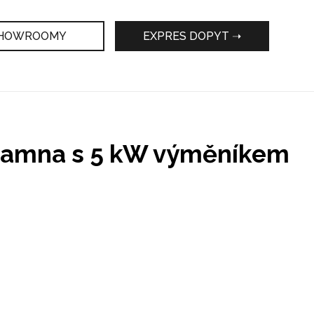
HOWROOMY
EXPRES DOPYT ➝
 kamna s 5 kW výměníkem