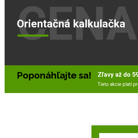
CENA
Orientačná kalkulačka
Poponáhľajte sa!
Zľavy až do 59
Tieto akcie platí 