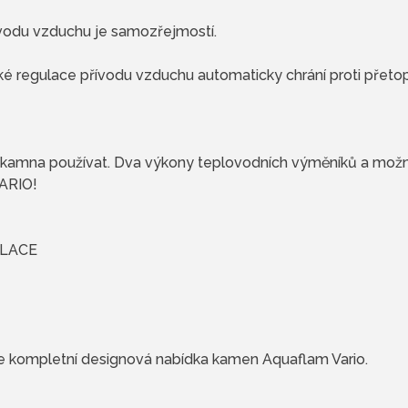
ívodu vzduchu je samozřejmostí.
ké regulace přívodu vzduchu automaticky chrání proti přetop
vá kamna používat. Dva výkony teplovodních výměníků a mož
VARIO!
ULACE
je kompletní designová nabídka kamen Aquaflam Vario.