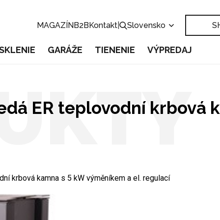
MAGAZÍN
B2B
Kontakt
|
Slovensko
S
SKLENIE
GARÁŽE
TIENENIE
VÝPREDAJ
UKTY
edá ER teplovodní krbová
ní krbová kamna s 5 kW výměníkem a el. regulací