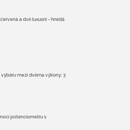
 červená a dvě luxusní - hnědá
 výběru mezi dvěma výkony: 3
omocí potenciometru s