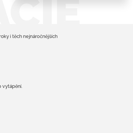
ÁCIE
oky i těch nejnáročnějších
 vytápění.