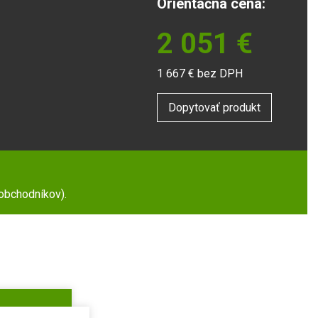
Orientačná cena:
2 051
€
1 667
€ bez DPH
Dopytovať produkt
 obchodníkov).