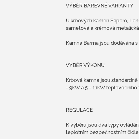
VÝBĚR BAREVNÉ VARIANTY
U krbových kamen Saporo, Lend,
sametová a krémová metalická
Kamna Barma jsou dodávána s d
VÝBĚR VÝKONU
Krbová kamna jsou standardně
- 9kW a 5 - 11kW teplovodního 
REGULACE
K výběru jsou dva typy ovládán
teplotním bezpečnostním čidl