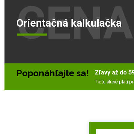
CENA
Orientačná kalkulačka
Poponáhľajte sa!
Zľavy až do 59
Tieto akcie platí 