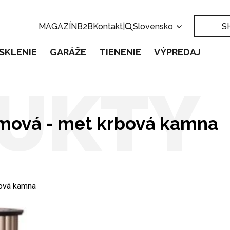
MAGAZÍN
B2B
Kontakt
|
Slovensko
S
SKLENIE
GARÁŽE
TIENENIE
VÝPREDAJ
UKTY
émová - met krbová kamna
bová kamna