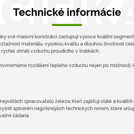
CIFIK
Technické informácie
 své masivní konstrukci zastupují vysoce kvalitní segment 
oztažnost materiálu, vysokou kvalitu a dlouhou životnost celé
 rychlé ohřátí vzduchu proudícího v trubkách.
e rovnoměrné rozdělení teplého vzduchu nejen po místnosti, 
ejvětších zpracovatelů železa, kteří zajišťují stálé a kvalit
nit splněním nejpřísnějších technických norem, které určuj
 velmi žádaná.