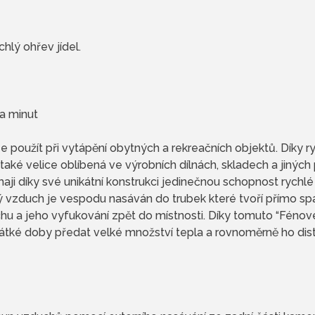
chlý ohřev jídel.
ka minut
použít při vytápění obytných a rekreačních objektů. Díky r
 také velice oblíbená ve výrobních dílnách, skladech a jinýc
 díky své unikátní konstrukci jedinečnou schopnost rychlé 
ý vzduch je vespodu nasáván do trubek které tvoří přímo sp
u a jeho vyfukování zpět do místnosti. Díky tomuto “Féno
tké doby předat velké množství tepla a rovnoměrně ho dis