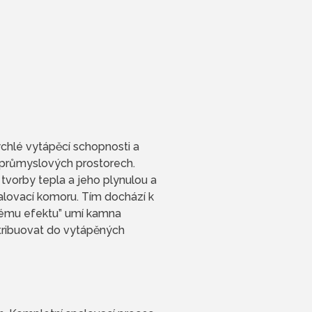
ychlé vytápěcí schopnosti a
h průmyslových prostorech.
tvorby tepla a jeho plynulou a
alovací komoru. Tím dochází k
vému efektu” umí kamna
tribuovat do vytápěných