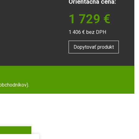
Orientačná cena:
1 729
€
1 406
€ bez DPH
Dopytovať produkt
 obchodníkov).