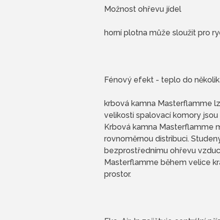
Možnost ohřevu jídel
horní plotna může sloužit pro ry
Fénový efekt - teplo do několi
krbová kamna Masterflamme lze 
velikosti spalovací komory jsou
Krbová kamna Masterflamme maji
rovnoměrnou distribuci. Studen
bezprostřednímu ohřevu vzduch
Masterflamme během velice krá
prostor.