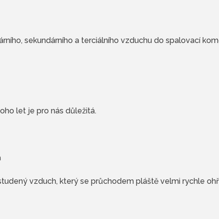
imárního, sekundárního a terciálního vzduchu do spalovací kom
o let je pro nás důležitá.
a
 studený vzduch, který se průchodem pláště velmi rychle ohř