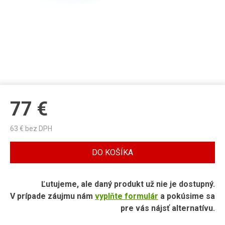
77
€
63
€ bez DPH
DO KOŠÍKA
Ľutujeme, ale daný produkt už nie je dostupný.
V prípade záujmu nám
vyplňte formulár
a pokúsime sa
pre vás nájsť alternatívu.