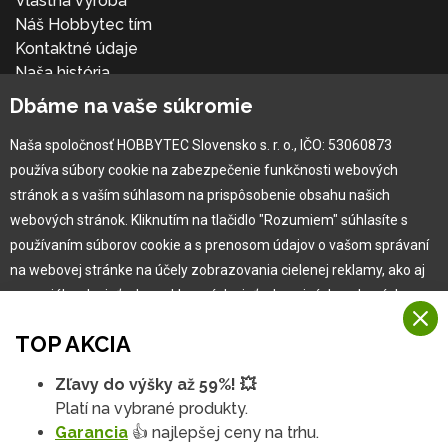
Vlastná výroba
Náš Hobbytec tím
Kontaktné údaje
Naša história
Kariéra
Dbáme na vaše súkromie
Naša spoločnosť HOBBYTEC Slovensko s. r. o., IČO: 53060873
Pre zákazníka
používa súbory cookie na zabezpečenie funkčnosti webových
stránok a s vaším súhlasom na prispôsobenie obsahu našich
Garancia najlepšej ceny
webových stránok. Kliknutím na tlačidlo "Rozumiem" súhlasíte s
Užívateľský manuál
používaním súborov cookie a s prenosom údajov o vašom správaní
Obchodné podmienky
na webovej stránke na účely zobrazovania cielenej reklamy, ako aj
Zákazník & partner
na sociálnych sieťach a reklamných sieťach na iných webových
Reklamácia
stránkach a meraniach.
Novinky
TOP AKCIA
Viac informácií
Zľavy do výšky až 59%! 💥
Na našich webových stránkach používame niekoľko kategórií
Platí na vybrané produkty.
Rozumiem
súborov cookie:
Garancia
👍 najlepšej ceny na trhu.