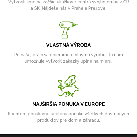
Vytvorili sme najväčšie ukážkové centrá svojho druhu v ČR
a SK. Nájdete nás v Prahe a Prešove.
VLASTNÁ VÝROBA
Pri našej práci sa opierame o vlastnú výrobu. Tá nám
umožňuje vytvoriť zákazky úplne na mieru.
NAJŠIRŠIA PONUKA V EURÓPE
Klientom ponúkame ucelenú ponuku všetkých dostupných
produktov pre dom a záhradu.