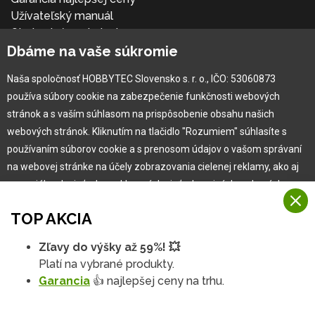
Užívateľský manuál
Obchodné podmienky
Dbáme na vaše súkromie
Zákazník & partner
Reklamácia
Naša spoločnosť HOBBYTEC Slovensko s. r. o., IČO: 53060873
Novinky
používa súbory cookie na zabezpečenie funkčnosti webových
stránok a s vaším súhlasom na prispôsobenie obsahu našich
webových stránok. Kliknutím na tlačidlo "Rozumiem" súhlasíte s
používaním súborov cookie a s prenosom údajov o vašom správaní
na webovej stránke na účely zobrazovania cielenej reklamy, ako aj
na sociálnych sieťach a reklamných sieťach na iných webových
stránkach a meraniach.
TOP AKCIA
Viac informácií
Zľavy do výšky až 59%! 💥
Copyright © 2010 -
2026
HOBBYTEC
,
info@hobbytec.sk
,
Na našich webových stránkach používame niekoľko kategórií
Platí na vybrané produkty.
Mapa stránok
,
Zmeniť nastavenia cookies
Rozumiem
súborov cookie:
Garancia
👍 najlepšej ceny na trhu.
Dizajn:
GLIPS
| Systém:
Shean s.r.o.
Technické súbory cookie
Podrobné nastavenia
Tieto údaje sú nevyhnutne potrebné na fungovanie stránky a funkcií,