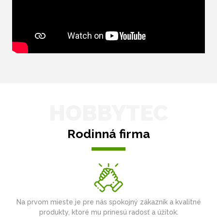
HOBBYTEC
Rodinná firma
Na prvom mieste je pre nás spokojný zákazník a kvalitné
produkty, ktoré mu prinesú radosť a úžitok.