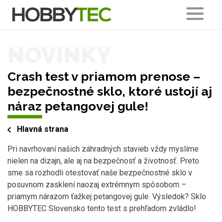
NOVINKY
Crash test v priamom prenose –
bezpečnostné sklo, ktoré ustojí aj
náraz petangovej gule!
Hlavná strana
Pri navrhovaní našich záhradných stavieb vždy myslíme
nielen na dizajn, ale aj na bezpečnosť a životnosť. Preto
sme sa rozhodli otestovať naše bezpečnostné sklo v
posuvnom zasklení naozaj extrémnym spôsobom –
priamym nárazom ťažkej petangovej gule. Výsledok? Sklo
HOBBYTEC Slovensko tento test s prehľadom zvládlo!