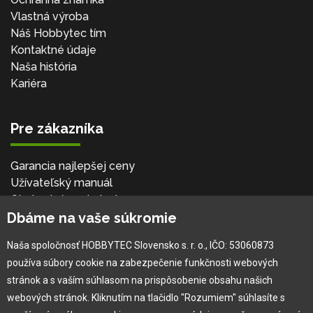
Vlastná výroba
Náš Hobbytec tím
Kontaktné údaje
Naša história
Kariéra
Pre zákazníka
Garancia najlepšej ceny
Užívateľský manuál
Obchodné podmienky
Dbáme na vaše súkromie
Zákazník & partner
Reklamácia
Naša spoločnosť HOBBYTEC Slovensko s. r. o., IČO: 53060873
Novinky
používa súbory cookie na zabezpečenie funkčnosti webových
stránok a s vaším súhlasom na prispôsobenie obsahu našich
webových stránok. Kliknutím na tlačidlo "Rozumiem" súhlasíte s