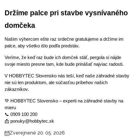
Držíme palce pri stavbe vysnívaného 
domčeka
Našim výhercom ešte raz srdečne gratulujeme a držíme im 
palce, aby všetko išlo podľa predstáv.
Veríme, že keď raz bude ich domček stáť, pergola si nájde 
svoje miesto presne tam, kde bude prinášať najviac radosti.
V HOBBYTEC Slovensko nás teší, keď naše záhradné stavby 
nie sú len produktom, ale súčasťou príbehov našich 
zákazníkov.
💚 HOBBYTEC Slovensko – experti na záhradné stavby na 
mieru
📞 0909 100 200
📩 ponuky@hobbytec.sk
Zverejnené 20. 05. 2026