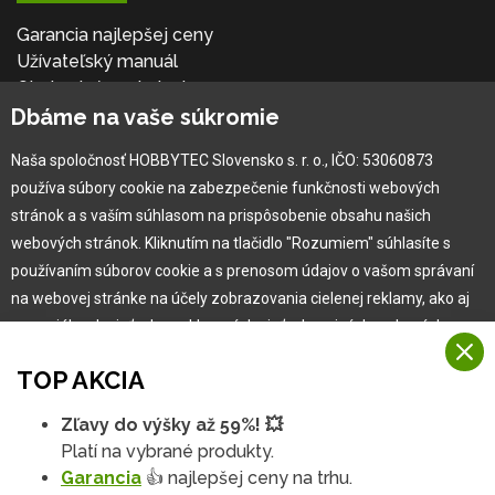
Garancia najlepšej ceny
Užívateľský manuál
Obchodné podmienky
Dbáme na vaše súkromie
Zákazník & partner
Reklamácia
Naša spoločnosť HOBBYTEC Slovensko s. r. o., IČO: 53060873
Novinky
používa súbory cookie na zabezpečenie funkčnosti webových
stránok a s vaším súhlasom na prispôsobenie obsahu našich
webových stránok. Kliknutím na tlačidlo "Rozumiem" súhlasíte s
používaním súborov cookie a s prenosom údajov o vašom správaní
na webovej stránke na účely zobrazovania cielenej reklamy, ako aj
na sociálnych sieťach a reklamných sieťach na iných webových
stránkach a meraniach.
TOP AKCIA
Viac informácií
Zľavy do výšky až 59%! 💥
Copyright © 2010 -
2026
HOBBYTEC
,
info@hobbytec.sk
,
Na našich webových stránkach používame niekoľko kategórií
Platí na vybrané produkty.
Mapa stránok
,
Zmeniť nastavenia cookies
Rozumiem
súborov cookie:
Garancia
👍 najlepšej ceny na trhu.
Dizajn:
GLIPS
| Systém:
Shean s.r.o.