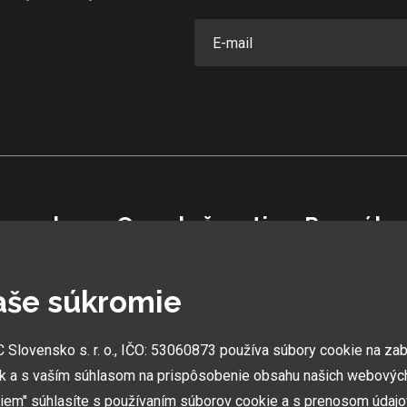
vensko
O spoločnosti
Pre záka
Ochranná známka
Garancia najle
aše súkromie
Vlastná výroba
Užívateľský m
0 06
Náš Hobbytec tím
Obchodné pod
Kontaktné údaje
Zákazník & par
lovensko s. r. o., IČO: 53060873 používa súbory cookie na za
Naša história
Reklamácia
k a s vaším súhlasom na prispôsobenie obsahu našich webových
Kariéra
Novinky
miem" súhlasíte s používaním súborov cookie a s prenosom údaj