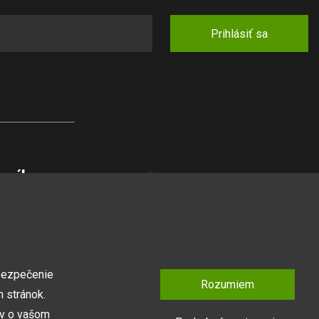
Prihlásiť sa
zníka
pšej ceny
anuál
mienky
tner
bezpečenie
Rozumiem
 stránok.
ov o vašom