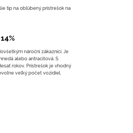
šie tip na obľúbený prístrešok na
a 14%
dovšetkým nároční zákazníci. Je
 hnedá alebo antracitová. S
sať rokov. Prístrešok je vhodný
ovoľne veľký počet vozidiel.