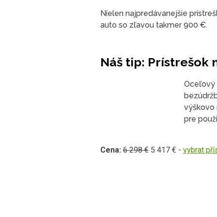
Nielen najpredávanejšie prístrešk
auto so zľavou takmer 900 €.
Náš tip: Prístrešok
Oceľový 
bezúdržbo
výškovo 
pre použi
Cena:
6 298 €
5 417 € -
vybrat pří