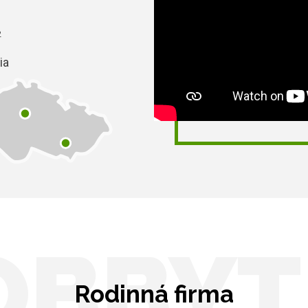
2
ia
OBBYT
Rodinná firma