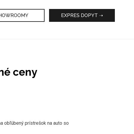
HOWROOMY
EXPRES DOPYT ➝
čné ceny
p na obľúbený prístrešok na auto so