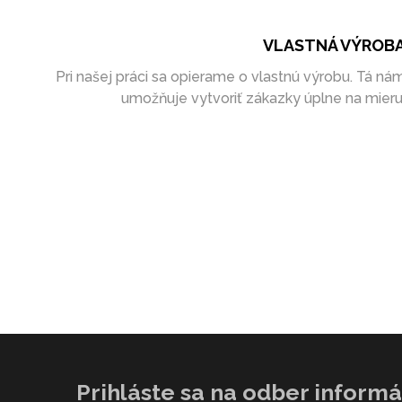
VLASTNÁ VÝROB
Pri našej práci sa opierame o vlastnú výrobu. Tá ná
umožňuje vytvoriť zákazky úplne na mieru
Prihláste sa na odber informác