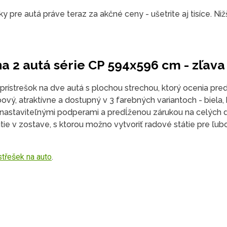
y pre autá práve teraz za akčné ceny - ušetrite aj tisíce. Niž
 na 2 autá série CP 594x596 cm - zľav
prístrešok na dve autá s plochou strechou, ktorý ocenia pre
vý, atraktívne a dostupný v 3 farebných variantoch - biela,
nastaviteľnými podperami a predĺženou zárukou na celých de
tie v zostave, s ktorou možno vytvoriť radové státie pre ľub
střešek na auto
.