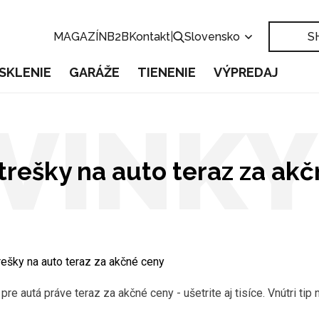
MAGAZÍN
B2B
Kontakt
|
Slovensko
S
SKLENIE
GARÁŽE
TIENENIE
VÝPREDAJ
VINKY
trešky na auto teraz za ak
rešky na auto teraz za akčné ceny
pre autá práve teraz za akčné ceny - ušetrite aj tisíce. Vnútri ti