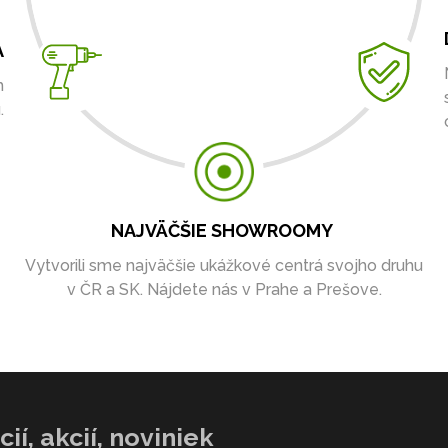
A
m
.
NAJVÄČŠIE SHOWROOMY
Vytvorili sme najväčšie ukážkové centrá svojho druhu
v ČR a SK. Nájdete nás v Prahe a Prešove.
ií, akcií, noviniek