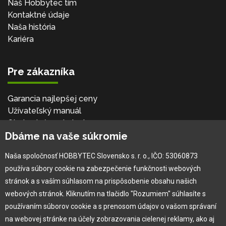
Náš Hobbytec tím
Kontaktné údaje
Naša história
Kariéra
Pre zákazníka
Garancia najlepšej ceny
Užívateľský manuál
Obchodné podmienky
Dbáme na vaše súkromie
Zákazník & partner
Reklamácia
Naša spoločnosť HOBBYTEC Slovensko s. r. o., IČO: 53060873
Novinky
používa súbory cookie na zabezpečenie funkčnosti webových
stránok a s vaším súhlasom na prispôsobenie obsahu našich
webových stránok. Kliknutím na tlačidlo "Rozumiem" súhlasíte s
používaním súborov cookie a s prenosom údajov o vašom správaní
na webovej stránke na účely zobrazovania cielenej reklamy, ako aj