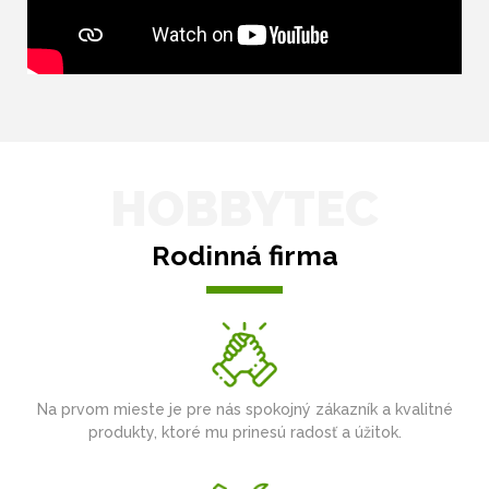
HOBBYTEC
Rodinná firma
Na prvom mieste je pre nás spokojný zákazník a kvalitné
produkty, ktoré mu prinesú radosť a úžitok.