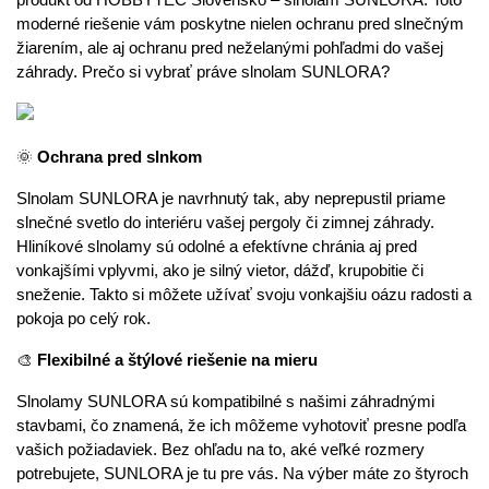
produkt od HOBBYTEC Slovensko – slnolam SUNLORA. Toto 
moderné riešenie vám poskytne nielen ochranu pred slnečným 
žiarením, ale aj ochranu pred neželanými pohľadmi do vašej 
záhrady. Prečo si vybrať práve slnolam SUNLORA?
🌞
 Ochrana pred slnkom
Slnolam SUNLORA je navrhnutý tak, aby neprepustil priame 
slnečné svetlo do interiéru vašej pergoly či zimnej záhrady. 
Hliníkové slnolamy sú odolné a efektívne chránia aj pred 
vonkajšími vplyvmi, ako je silný vietor, dážď, krupobitie či 
sneženie. Takto si môžete užívať svoju vonkajšiu oázu radosti a 
pokoja po celý rok.
🎨
 Flexibilné a štýlové riešenie na mieru
Slnolamy SUNLORA sú kompatibilné s našimi záhradnými 
stavbami, čo znamená, že ich môžeme vyhotoviť presne podľa 
vašich požiadaviek. Bez ohľadu na to, aké veľké rozmery 
potrebujete, SUNLORA je tu pre vás. Na výber máte zo štyroch 