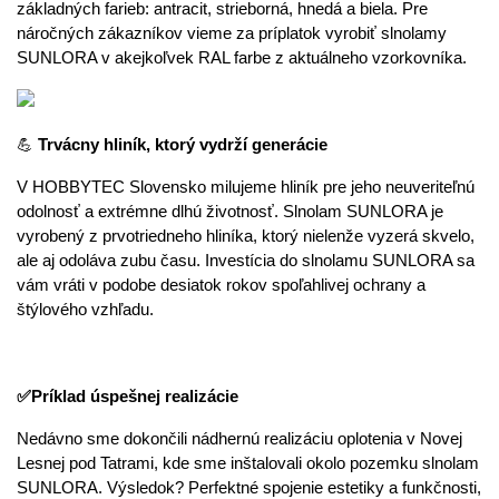
základných farieb: antracit, strieborná, hnedá a biela. Pre 
náročných zákazníkov vieme za príplatok vyrobiť slnolamy 
SUNLORA v akejkoľvek RAL farbe z aktuálneho vzorkovníka.
💪 
Trvácny hliník, ktorý vydrží generácie
V HOBBYTEC Slovensko milujeme hliník pre jeho neuveriteľnú 
odolnosť a extrémne dlhú životnosť. Slnolam SUNLORA je 
vyrobený z prvotriedneho hliníka, ktorý nielenže vyzerá skvelo, 
ale aj odoláva zubu času. Investícia do slnolamu SUNLORA sa 
vám vráti v podobe desiatok rokov spoľahlivej ochrany a 
štýlového vzhľadu.
✅Príklad úspešnej realizácie
Nedávno sme dokončili nádhernú realizáciu oplotenia v Novej 
Lesnej pod Tatrami, kde sme inštalovali okolo pozemku slnolam 
SUNLORA. Výsledok? Perfektné spojenie estetiky a funkčnosti, 