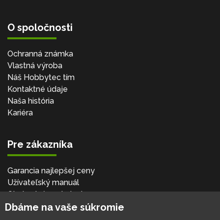
O spoločnosti
Ochranná známka
Vlastná výroba
Náš Hobbytec tím
Kontaktné údaje
Naša história
Kariéra
Pre zákazníka
Garancia najlepšej ceny
Užívateľský manuál
Obchodné podmienky
Dbáme na vaše súkromie
Zákazník & partner
Reklamácia