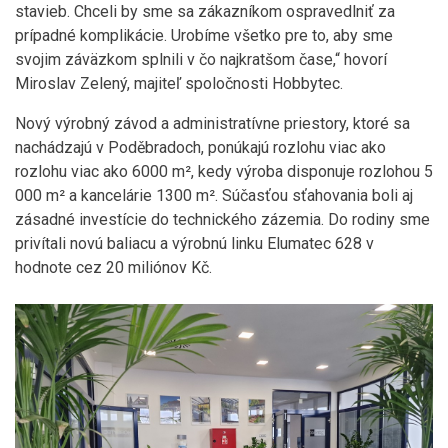
stavieb. Chceli by sme sa zákazníkom ospravedlniť za
prípadné komplikácie. Urobíme všetko pre to, aby sme
svojim záväzkom splnili v čo najkratšom čase,“ hovorí
Miroslav Zelený, majiteľ spoločnosti Hobbytec.
Nový výrobný závod a administratívne priestory, ktoré sa
nachádzajú v Poděbradoch, ponúkajú rozlohu viac ako
rozlohu viac ako 6000 m², kedy výroba disponuje rozlohou 5
000 m² a kancelárie 1300 m². Súčasťou sťahovania boli aj
zásadné investície do technického zázemia. Do rodiny sme
privítali novú baliacu a výrobnú linku Elumatec 628 v
hodnote cez 20 miliónov Kč.