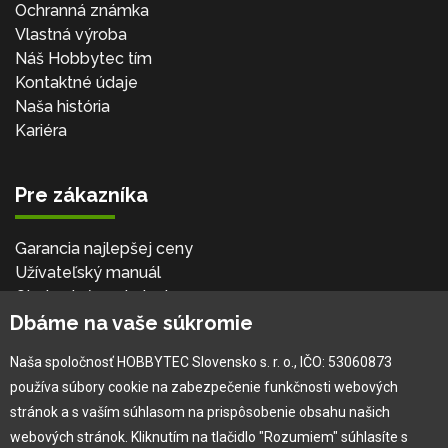
Ochranná známka
Vlastná výroba
Náš Hobbytec tím
Kontaktné údaje
Naša história
Kariéra
Pre zákazníka
Garancia najlepšej ceny
Užívateľský manuál
Obchodné podmienky
Dbáme na vaše súkromie
Zákazník & partner
Reklamácia
Naša spoločnosť HOBBYTEC Slovensko s. r. o., IČO: 53060873
Novinky
používa súbory cookie na zabezpečenie funkčnosti webových
stránok a s vaším súhlasom na prispôsobenie obsahu našich
webových stránok. Kliknutím na tlačidlo "Rozumiem" súhlasíte s