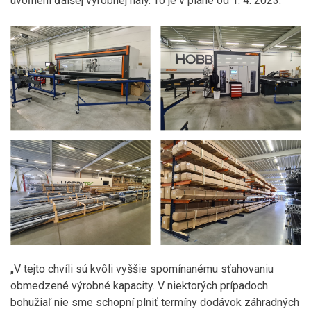
uvoľnení ďalšej výrobnej haly. To je v pláne od 1. 4. 2023.
„V tejto chvíli sú kvôli vyššie spomínanému sťahovaniu
obmedzené výrobné kapacity. V niektorých prípadoch
bohužiaľ nie sme schopní plniť termíny dodávok záhradných