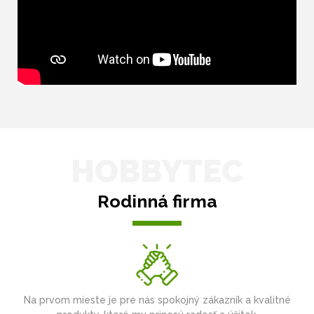
HOBBYTEC
Rodinná firma
Na prvom mieste je pre nás spokojný zákazník a kvalitné