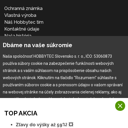
Ochranná známka
Vlastná výroba
Náš Hobbytec tím
Kontaktné údaje
Naša história
Kariéra
Dbáme na vaše súkromie
Naša spoločnosť HOBBYTEC Slovensko s. r. o., IČO: 53060873
Pre zákazníka
používa súbory cookie na zabezpečenie funkčnosti webových
stránok a s vaším súhlasom na prispôsobenie obsahu našich
Garancia najlepšej ceny
webových stránok. Kliknutím na tlačidlo "Rozumiem" súhlasíte s
Užívateľský manuál
používaním súborov cookie a s prenosom údajov o vašom správaní
Obchodné podmienky
na webovej stránke na účely zobrazovania cielenej reklamy, ako aj
Zákazník & partner
na sociálnych sieťach a reklamných sieťach na iných webových
Reklamácia
stránkach a meraniach.
Novinky
TOP AKCIA
Viac informácií
Zľavy do výšky až 59%! 💥