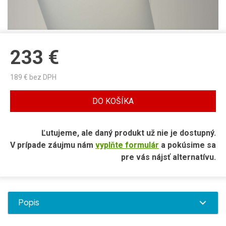
233
€
189
€ bez DPH
DO KOŠÍKA
Ľutujeme, ale daný produkt už nie je dostupný.
V prípade záujmu nám
vyplňte formulár
a pokúsime sa
pre vás nájsť alternatívu.
Popis