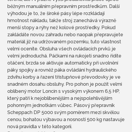
běžným manuálním přepravním prostředkům. Další
výhodou je to, že široké pásy lépe rozkládají
hmotnost nákladu, takže stroj zanechává výrazně
menší stopy a rýhy než kolové prostředky. Pokud
zakládáte novou zahradu nebo naopak přepravujete
materiál již na udržovaném pozemku, tuto vlastnost
velmi oceníte. Obsluha všech ovládacích prvků je
velmi jednoduchá. Páčkami na rukojeti snadno řídíte
otáčení, brzda se aktivuje automaticky při uvolnění
páky spojky a rovněž páka ovládání hydraulického
zdvihu korby a řazení třístupňové převodovky je ve
snadném dosahu obsluhy. Pro pohon je použit velmi
oblíbený motor Loncin s vysokým výkonem 6,5 HP,
který patří k nejoblíbenějším a nejspolehlivějším
pohonným jednotkám vůbec. Pásový přepravník
Scheppach DP 5000 svým poměrem mezi skvělou
cenou, bohatou výbavou a nosností 500 kg nastavuje
nová pravidla v této kategorii.