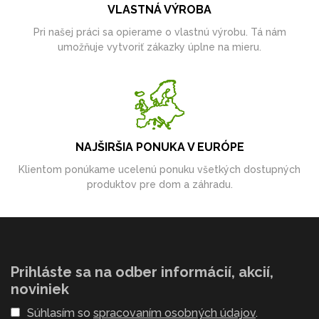
VLASTNÁ VÝROBA
Pri našej práci sa opierame o vlastnú výrobu. Tá nám
umožňuje vytvoriť zákazky úplne na mieru.
NAJŠIRŠIA PONUKA V EURÓPE
Klientom ponúkame ucelenú ponuku všetkých dostupných
produktov pre dom a záhradu.
Prihláste sa na odber informácií, akcií,
noviniek
Súhlasím so
spracovaním osobných údajov
.