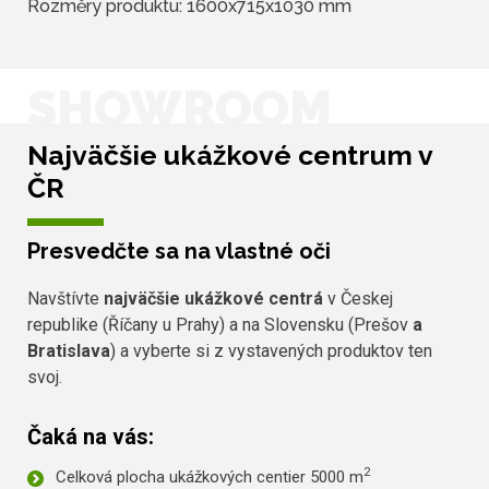
Rozměry produktu: 1600x715x1030 mm
SHOWROOM
Najväčšie ukážkové centrum v
ČR
Presvedčte sa na vlastné oči
Navštívte
najväčšie ukážkové centrá
v Českej
republike (Říčany u Prahy) a na Slovensku (Prešov
a
Bratislava
) a vyberte si z vystavených produktov ten
svoj.
Čaká na vás:
2
Celková plocha ukážkových centier 5000 m