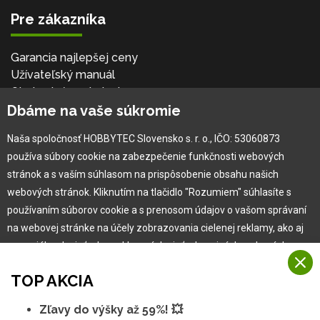
Pre zákazníka
Garancia najlepšej ceny
Užívateľský manuál
Obchodné podmienky
Dbáme na vaše súkromie
Zákazník & partner
Reklamácia
Naša spoločnosť HOBBYTEC Slovensko s. r. o., IČO: 53060873
Novinky
používa súbory cookie na zabezpečenie funkčnosti webových
stránok a s vaším súhlasom na prispôsobenie obsahu našich
webových stránok. Kliknutím na tlačidlo "Rozumiem" súhlasíte s
používaním súborov cookie a s prenosom údajov o vašom správaní
na webovej stránke na účely zobrazovania cielenej reklamy, ako aj
na sociálnych sieťach a reklamných sieťach na iných webových
stránkach a meraniach.
TOP AKCIA
Viac informácií
Zľavy do výšky až 59%! 💥
Copyright © 2010 -
2026
HOBBYTEC
,
info@hobbytec.sk
,