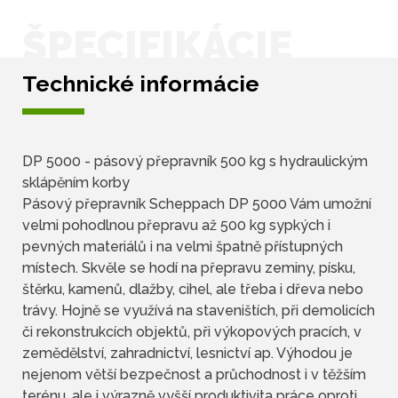
ŠPECIFIKÁCIE
Technické informácie
DP 5000 - pásový přepravník 500 kg s hydraulickým
sklápěním korby
Pásový přepravník Scheppach DP 5000 Vám umožní
velmi pohodlnou přepravu až 500 kg sypkých i
pevných materiálů i na velmi špatně přístupných
místech. Skvěle se hodí na přepravu zeminy, písku,
štěrku, kamenů, dlažby, cihel, ale třeba i dřeva nebo
trávy. Hojně se využívá na staveništích, při demolicích
či rekonstrukcích objektů, při výkopových pracích, v
zemědělství, zahradnictví, lesnictví ap. Výhodou je
nejenom větší bezpečnost a průchodnost i v těžším
terénu, ale i výrazně vyšší produktivita práce oproti