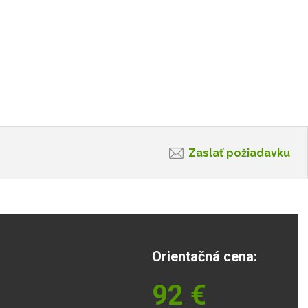
Zaslať požiadavku
Orientačná cena:
92
€