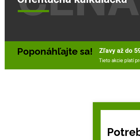
Poponáhľajte sa!
Zľavy až do 59
Tieto akcie platí 
Potreb