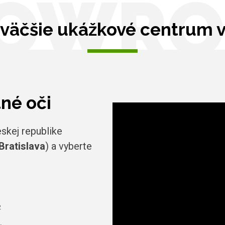
OWR
väčšie ukážkové centrum 
tné oči
skej republike
Bratislava
) a vyberte
2