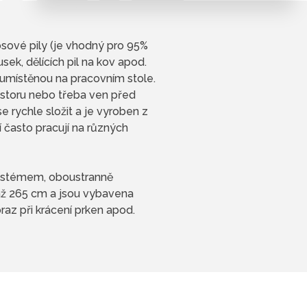
sové pily (je vhodný pro 95%
usek, dělících pil na kov apod.
 umístěnou na pracovním stole.
ostoru nebo třeba ven před
e rychle složit a je vyroben z
í často pracují na různých
 systémem, oboustranně
 až 265 cm a jsou vybavena
az při krácení prken apod.