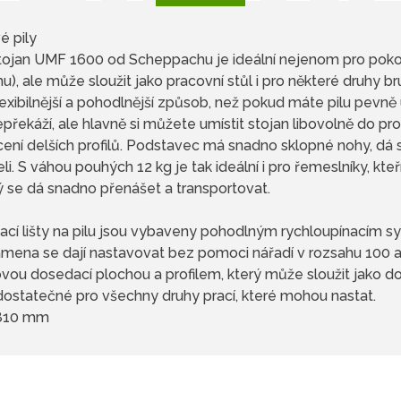
é pily
stojan UMF 1600 od Scheppachu je ideální nejenom pro poko
u), ale může sloužit jako pracovní stůl i pro některé druhy br
exibilnější a pohodlnější způsob, než pokud máte pilu pevně
ekáží, ale hlavně si můžete umístit stojan libovolně do pr
rácení delších profilů. Podstavec má snadno sklopné nohy, dá s
i. S váhou pouhých 12 kg je tak ideální i pro řemeslníky, kteř
rý se dá snadno přenášet a transportovat.
nací lišty na pilu jsou vybaveny pohodlným rychloupínacím
ramena se dají nastavovat bez pomoci nářadí v rozsahu 100
ou dosedací plochou a profilem, který může sloužit jako dor
dostatečné pro všechny druhy prací, které mohou nastat.
x810 mm