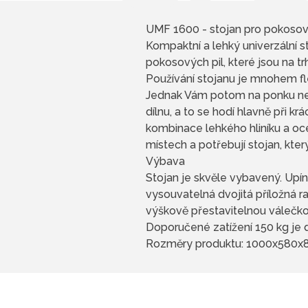
UMF 1600 - stojan pro pokosov
Kompaktní a lehký univerzální 
pokosových pil, které jsou na trh
Používání stojanu je mnohem fl
Jednak Vám potom na ponku nepř
dílnu, a to se hodí hlavně při k
kombinace lehkého hliníku a ocel
místech a potřebují stojan, kte
Výbava
Stojan je skvěle vybavený. Upí
vysouvatelná dvojitá příložná 
výškově přestavitelnou válečkov
Doporučené zatížení 150 kg je 
Rozměry produktu: 1000x580