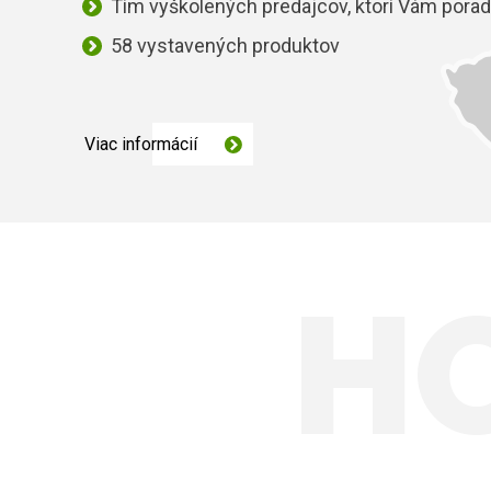
Tím vyškolených predajcov, ktorí Vám porad
58 vystavených produktov
Viac informácií
H