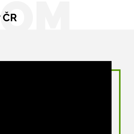
OOM
v ČR