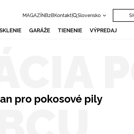
MAGAZÍN
B2B
Kontakt
|
Slovensko
S
SKLENIE
GARÁŽE
TIENENIE
VÝPREDAJ
ÁCIA 
n pro pokosové pily
BCU