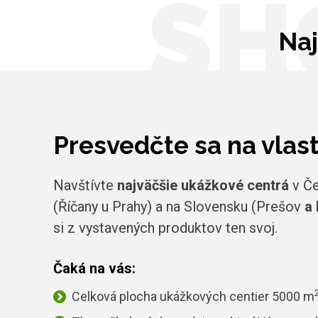
SH
Naj
Presvedčte sa na vlas
Navštívte
najväčšie ukážkové centrá
v Če
(Říčany u Prahy) a na Slovensku (Prešov
a 
si z vystavených produktov ten svoj.
Čaká na vás:
Celková plocha ukážkových centier 5000 m