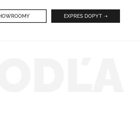
HOWROOMY
EXPRES DOPYT ➝
PODĽA