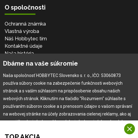
O spoločnosti
Ochranná známka
Vlastná výroba
Náš Hobbytec tím
Kontaktné údaje
Naša história
Kariéra
Dbáme na vaše súkromie
Naša spoločnosť HOBBYTEC Slovensko s. r. o., IČO: 53060873
Pre zákazníka
používa súbory cookie na zabezpečenie funkčnosti webových
stránok a s vaším súhlasom na prispôsobenie obsahu našich
Garancia najlepšej ceny
webových stránok. Kliknutím na tlačidlo "Rozumiem" súhlasíte s
Užívateľský manuál
používaním súborov cookie a s prenosom údajov o vašom správaní
Obchodné podmienky
na webovej stránke na účely zobrazovania cielenej reklamy, ako aj
Zákazník & partner
na sociálnych sieťach a reklamných sieťach na iných webových
Reklamácia
stránkach a meraniach.
Novinky
TOP AKCIA