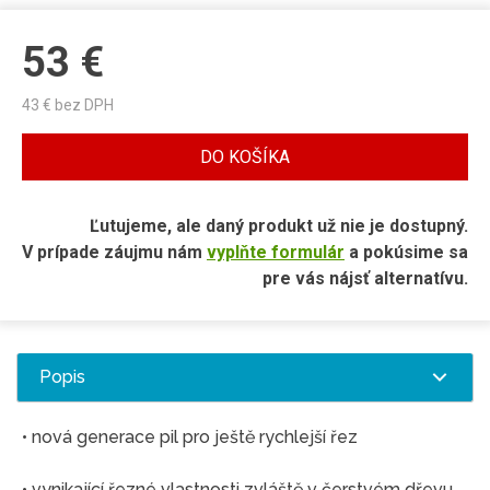
53
€
43
€ bez DPH
DO KOŠÍKA
Ľutujeme, ale daný produkt už nie je dostupný.
V prípade záujmu nám
vyplňte formulár
a pokúsime sa
pre vás nájsť alternatívu.
Popis
• nová generace pil pro ještě rychlejší řez
• vynikající řezné vlastnosti zvláště v čerstvém dřevu