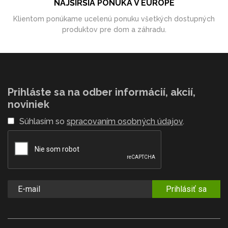
NAJŠIRŠIA PONUKA V EURÓPE
Klientom ponúkame ucelenú ponuku všetkých dostupných
produktov pre dom a záhradu.
Prihláste sa na odber informácií, akcií,
noviniek
Súhlasím so
spracovaním osobných údajov
.
Prihlásiť sa