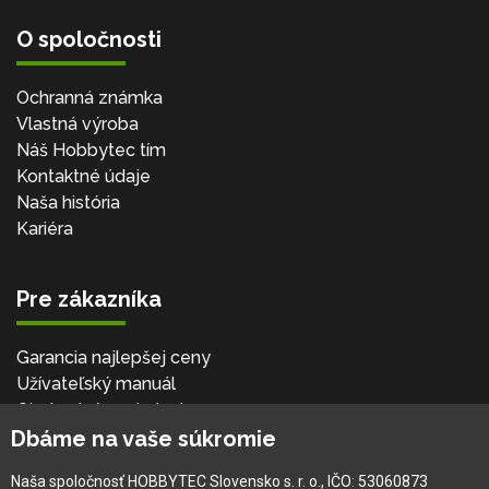
O spoločnosti
Ochranná známka
Vlastná výroba
Náš Hobbytec tím
Kontaktné údaje
Naša história
Kariéra
Pre zákazníka
Garancia najlepšej ceny
Užívateľský manuál
Obchodné podmienky
Dbáme na vaše súkromie
Zákazník & partner
Reklamácia
Naša spoločnosť HOBBYTEC Slovensko s. r. o., IČO: 53060873
Novinky