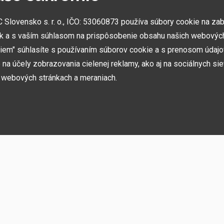
NAJVÄČŠIE SHOWROOMY
lovensko s. r. o., IČO: 53060873 používa súbory cookie na za
Vytvorili sme najväčšie ukážkové centrá svojho druhu
k a s vaším súhlasom na prispôsobenie obsahu našich webových
v ČR a SK. Nájdete nás v Prahe a Prešove.
miem" súhlasíte s používaním súborov cookie a s prenosom údaj
na účely zobrazovania cielenej reklamy, ako aj na sociálnych sie
h webových stránkach a meraniach.
ií, akcií, noviniek
h používame niekoľko kategórií súborov cookie:
rebné na fungovanie stránky a funkcií, ktoré sa rozhodnete používať. Bez nich b
ste sa nemohli prihlásiť do svojho používateľského účtu.
ujú zapamätať si vaše základné voľby a zlepšiť používateľské prostredie. Patrí 
o jazyka alebo možnosť trvalého prihlásenia.