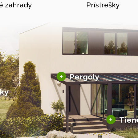
é zahrady
Prístrešky
Hliníkové pergoly
+
Pergoly
Bioklimatické pergoly
šky
Altány a zastrešenie
šky
Solárne pergoly
ky pre auto
+
Tien
Tienenie
Zasklenie