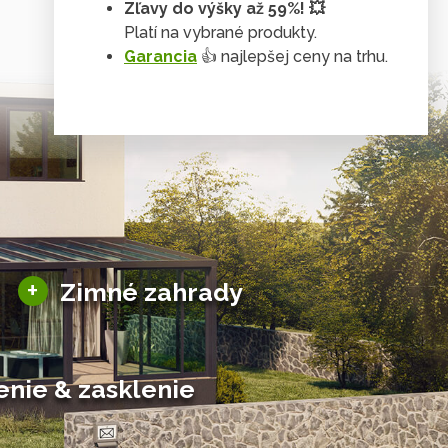
Zľavy do výšky až 59%! 💥
Tienenie & zasklenie
Platí na vybrané produkty.
Garancia
👍 najlepšej ceny na trhu.
Sezónne zimné záhrady
+
Zimné zahrady
Hliníkové zimné záhrady
Posuvné zimné záhrady
Solárne zimné záhrady
enie & zasklenie