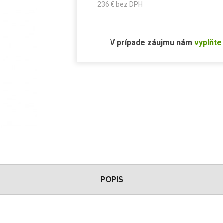
236
€ bez DPH
V prípade záujmu nám
vyplňte
POPIS