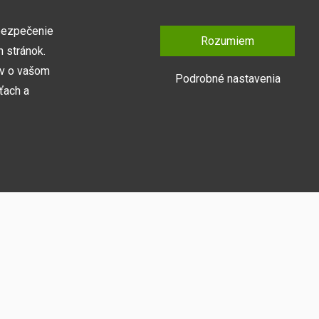
bezpečenie
Rozumiem
 stránok.
ov o vašom
Podrobné nastavenia
ťach a
Prihlásiť sa
y naša webová
medzi ne