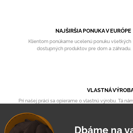
NAJŠIRŠIA PONUKA V EURÓPE
Klientom ponúkame ucelenú ponuku všetkých
dostupných produktov pre dom a záhradu.
VLASTNÁ VÝROB
Pri našej práci sa opierame o vlastnú výrobu. Tá ná
umožňuje vytvoriť zákazky úplne na mieru
Dbáme na v