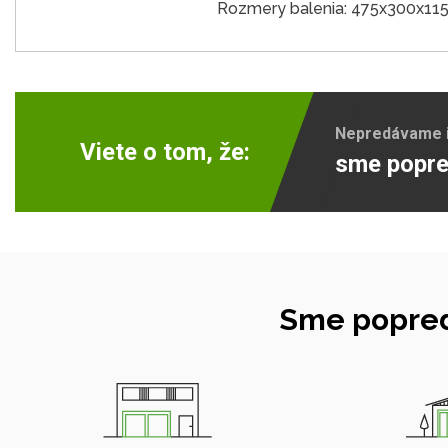
Rozmery balenia: 475x300x1
Nepredávame ib
Viete o tom, že:
sme popre
Sme popred