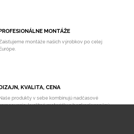
PROFESIONÁLNE MONTÁŽE
Zaisťujeme montáže našich výrobkov po celej
Európe.
DIZAJN, KVALITA, CENA
Naše produkty v sebe kombinujú nadčasové
spracovanie, kvalitné materiály a bezkonkurenčnú
cenu na trhu.