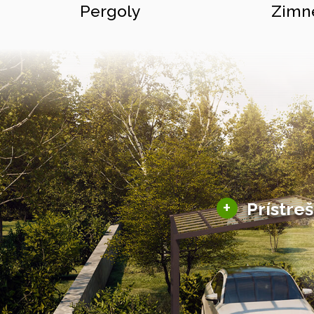
Pergoly
Zimn
+
Prístre
Hliníkové prístre
Solárne prístreš