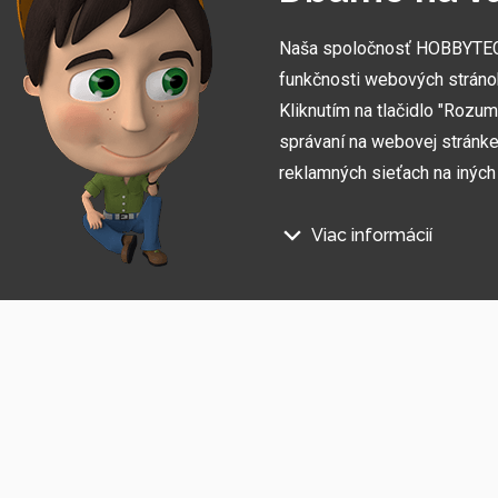
Naša spoločnosť HOBBYTEC S
funkčnosti webových stráno
Kliknutím na tlačidlo "Rozu
správaní na webovej stránke 
reklamných sieťach na inýc
Viac informácií
Prihláste sa na odber informác
Na našich webových stránkac
Súhlasím so
spracovaním osobných údajov
.
Technické súbory cookie
Tieto údaje sú nevyhnutne pot
stránka nefungovala, napr. by 
Funkčné súbory cookie
Tieto súbory cookie nám umožň
napríklad zapamätanie si vášh