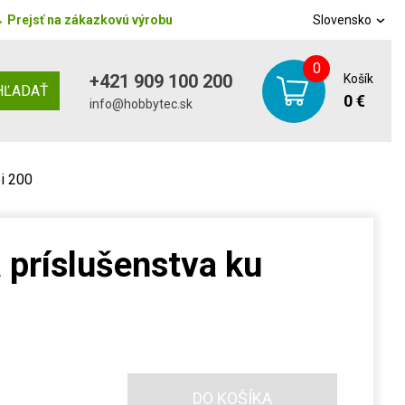
→
Prejsť na zákazkovú výrobu
Slovensko
0
+421 909 100 200
Košík
HĽADAŤ
0 €
info@hobbytec.sk
i 200
 príslušenstva ku
DO KOŠÍKA