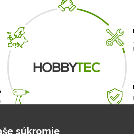
A
m
.
aše súkromie