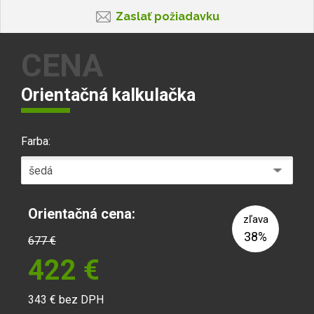
Zaslať požiadavku
CENA
Orientačná kalkulačka
Farba:
Orientačná cena:
zľava
38%
677
€
422
€
343
€ bez DPH