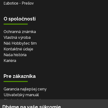
Ľubotice - Prešov
O spoločnosti
Ochranná známka
Vlastná výroba
Náš Hobbytec tím
Kontaktné údaje
Naša história
Kariéra
Pre zákazníka
Garancia najlepšej ceny
Užívateľský manuál
Obchodné podmienky
Dbáme na vaše súkromie
Zákazník & partner