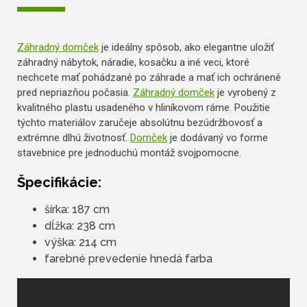
Záhradný domček
je ideálny spôsob, ako elegantne uložiť
záhradný nábytok, náradie, kosačku a iné veci, ktoré
nechcete mať pohádzané po záhrade a mať ich ochránené
pred nepriazňou počasia.
Záhradný domček
je vyrobený z
kvalitného plastu usadeného v hliníkovom ráme. Použitie
týchto materiálov zaručeje absolútnu bezúdržbovosť a
extrémne dlhú životnosť.
Domček
je dodávaný vo forme
stavebnice pre jednoduchú montáž svojpomocne.
Špecifikácie:
šírka: 187 cm
dĺžka: 238 cm
výška: 214 cm
farebné prevedenie hnedá farba