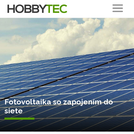
Fotovoltaika so zapojením do
siete