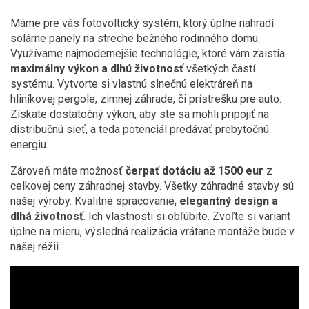
Máme pre vás fotovoltický systém, ktorý úplne nahradí
solárne panely na streche bežného rodinného domu.
Využívame najmodernejšie technológie, ktoré vám zaistia
maximálny výkon a dlhú životnosť
všetkých častí
systému. Vytvorte si vlastnú slnečnú elektráreň na
hliníkovej pergole, zimnej záhrade, či prístrešku pre auto.
Získate dostatočný výkon, aby ste sa mohli pripojiť na
distribučnú sieť, a teda potenciál predávať prebytočnú
energiu.
Zároveň máte možnosť
čerpať dotáciu až 1500 eur
z
celkovej ceny záhradnej stavby. Všetky záhradné stavby sú
našej výroby. Kvalitné spracovanie,
elegantný design a
dlhá životnosť
. Ich vlastnosti si obľúbite. Zvoľte si variant
úplne na mieru, výsledná realizácia vrátane montáže bude v
našej réžii.