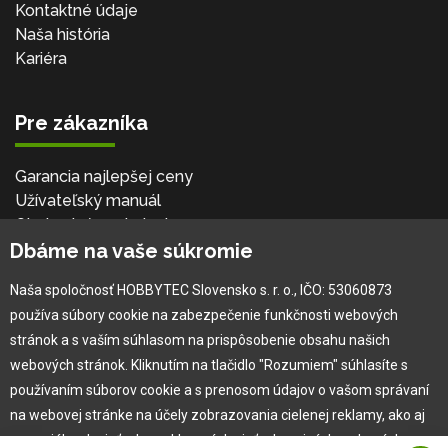
Kontaktné údaje
Naša história
Kariéra
Pre zákazníka
Garancia najlepšej ceny
Užívateľský manuál
Obchodné podmienky
Dbáme na vaše súkromie
Zákazník & partner
Reklamácia
Naša spoločnosť HOBBYTEC Slovensko s. r. o., IČO: 53060873
Novinky
používa súbory cookie na zabezpečenie funkčnosti webových
stránok a s vaším súhlasom na prispôsobenie obsahu našich
webových stránok. Kliknutím na tlačidlo "Rozumiem" súhlasíte s
používaním súborov cookie a s prenosom údajov o vašom správaní
na webovej stránke na účely zobrazovania cielenej reklamy, ako aj
na sociálnych sieťach a reklamných sieťach na iných webových