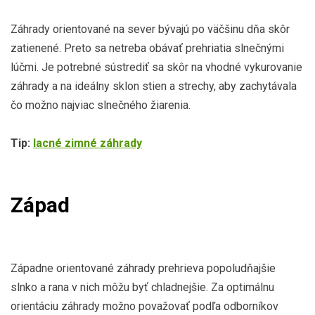
Záhrady orientované na sever bývajú po väčšinu dňa skôr
zatienené. Preto sa netreba obávať prehriatia slnečnými
lúčmi. Je potrebné sústrediť sa skôr na vhodné vykurovanie
záhrady a na ideálny sklon stien a strechy, aby zachytávala
čo možno najviac slnečného žiarenia.
Tip:
lacné zimné záhrady
Západ
Západne orientované záhrady prehrieva popoludňajšie
slnko a rana v nich môžu byť chladnejšie. Za optimálnu
orientáciu záhrady možno považovať podľa odborníkov