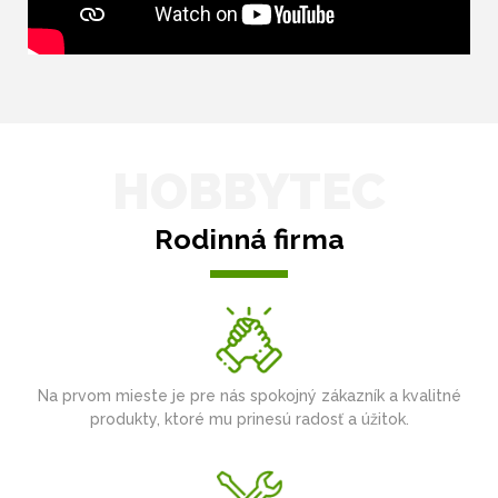
HOBBYTEC
Rodinná firma
Na prvom mieste je pre nás spokojný zákazník a kvalitné
produkty, ktoré mu prinesú radosť a úžitok.