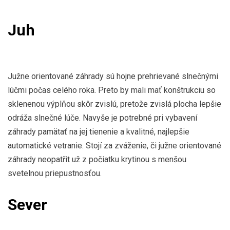
Juh
Južne orientované záhrady sú hojne prehrievané slnečnými
lúčmi počas celého roka. Preto by mali mať konštrukciu so
sklenenou výplňou skôr zvislú, pretože zvislá plocha lepšie
odráža slnečné lúče. Navyše je potrebné pri vybavení
záhrady pamätať na jej tienenie a kvalitné, najlepšie
automatické vetranie. Stojí za zváženie, či južne orientované
záhrady neopatřit už z počiatku krytinou s menšou
svetelnou priepustnosťou.
Sever