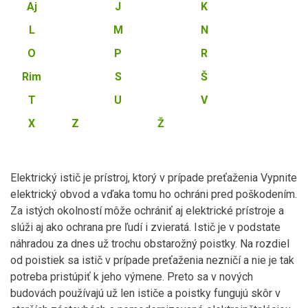
Aj
J
K
L
M
N
O
P
R
Rim
S
Š
T
U
V
X
Z
Ž
Elektrický istič je prístroj, ktorý v prípade preťaženia Vypnite
elektrický obvod a vďaka tomu ho ochráni pred poškodením.
Za istých okolností môže ochrániť aj elektrické prístroje a
slúži aj ako ochrana pre ľudí i zvieratá. Istič je v podstate
náhradou za dnes už trochu obstarožný poistky. Na rozdiel
od poistiek sa istič v prípade preťaženia nezničí a nie je tak
potreba pristúpiť k jeho výmene. Preto sa v nových
budovách používajú už len ističe a poistky fungujú skôr v