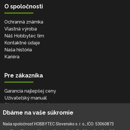
O spoločnosti
Ochranná známka
Vlastná výroba
Náš Hobbytec tím
Kontaktné údaje
Naša história
Kariéra
Pre zákazníka
Garancia najlepšej ceny
Užívateľský manuál
Obchodné podmienky
Dbáme na vaše súkromie
Zákazník & partner
Reklamácia
Naša spoločnosť HOBBYTEC Slovensko s. r. o., IČO: 53060873
Novinky