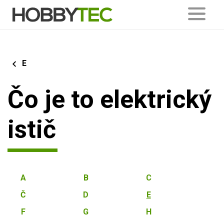
E
Čo je to elektrický
istič
A
B
C
Č
D
E
F
G
H