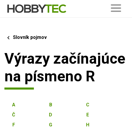
Slovník pojmov
Výrazy začínajúce
na písmeno R
A
B
C
Č
D
E
F
G
H