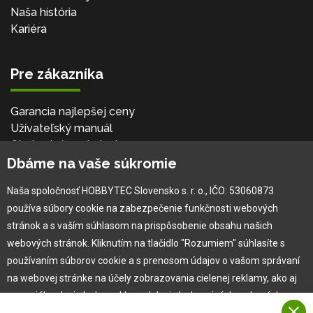
Naša história
Kariéra
Pre zákazníka
Garancia najlepšej ceny
Užívateľský manuál
Obchodné podmienky
Dbáme na vaše súkromie
Zákazník & partner
Reklamácia
Naša spoločnosť HOBBYTEC Slovensko s. r. o., IČO: 53060873
Novinky
používa súbory cookie na zabezpečenie funkčnosti webových
stránok a s vaším súhlasom na prispôsobenie obsahu našich
webových stránok. Kliknutím na tlačidlo "Rozumiem" súhlasíte s
používaním súborov cookie a s prenosom údajov o vašom správaní
na webovej stránke na účely zobrazovania cielenej reklamy, ako aj
na sociálnych sieťach a reklamných sieťach na iných webových
stránkach a meraniach.