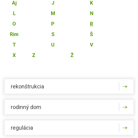
Aj
J
K
L
M
N
O
P
R
Rim
S
Š
T
U
V
X
Z
Ž
rekonštrukcia
rodinný dom
regulácia