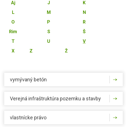
Aj
J
K
L
M
N
O
P
R
Rim
S
Š
T
U
V
X
Z
Ž
vymývaný betón
Verejná infraštruktúra pozemku a stavby
vlastnícke právo