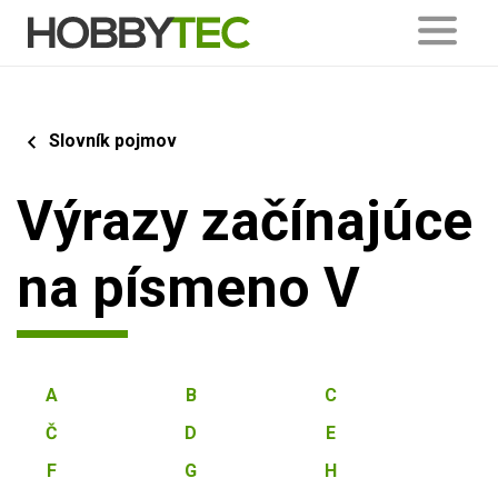
Slovník pojmov
Výrazy začínajúce
na písmeno V
A
B
C
Č
D
E
F
G
H