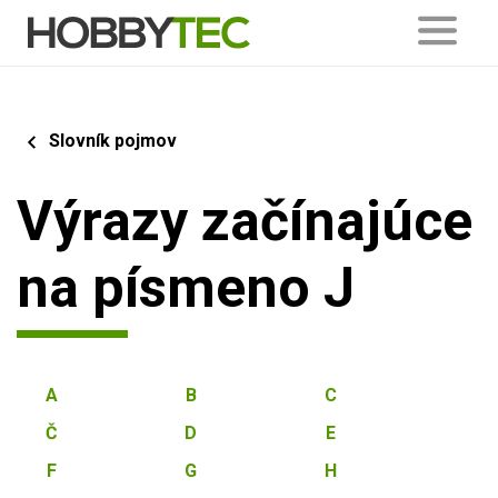
Slovník pojmov
Výrazy začínajúce
na písmeno J
A
B
C
Č
D
E
F
G
H