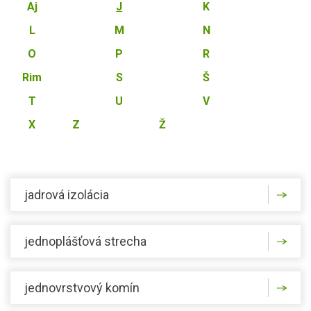
Aj
J
K
L
M
N
O
P
R
Rim
S
Š
T
U
V
X
Z
Ž
jadrová izolácia
jednoplášťová strecha
jednovrstvový komín