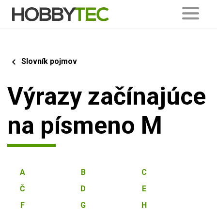
Slovník pojmov
Výrazy začínajúce
na písmeno M
A
B
C
Č
D
E
F
G
H