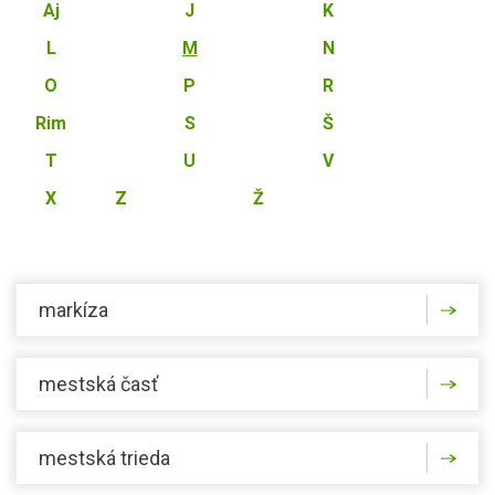
Aj
J
K
L
M
N
O
P
R
Rim
S
Š
T
U
V
X
Z
Ž
markíza
mestská časť
mestská trieda