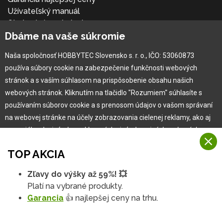
Užívateľský manuál
Obchodné podmienky
Dbáme na vaše súkromie
Zákazník & partner
Reklamácia
Naša spoločnosť HOBBYTEC Slovensko s. r. o., IČO: 53060873
Novinky
používa súbory cookie na zabezpečenie funkčnosti webových
stránok a s vaším súhlasom na prispôsobenie obsahu našich
webových stránok. Kliknutím na tlačidlo "Rozumiem" súhlasíte s
používaním súborov cookie a s prenosom údajov o vašom správaní
na webovej stránke na účely zobrazovania cielenej reklamy, ako aj
na sociálnych sieťach a reklamných sieťach na iných webových
stránkach a meraniach.
TOP AKCIA
Viac informácií
Zľavy do výšky až 59%! 💥
Copyright © 2010 -
2026
HOBBYTEC
,
info@hobbytec.sk
,
Na našich webových stránkach používame niekoľko kategórií
Platí na vybrané produkty.
Mapa stránok
,
Zmeniť nastavenia cookies
Rozumiem
súborov cookie:
Garancia
👍 najlepšej ceny na trhu.
Dizajn:
GLIPS
| Systém:
Shean s.r.o.
Technické súbory cookie
Podrobné nastavenia
Tieto údaje sú nevyhnutne potrebné na fungovanie stránky a funkcií,