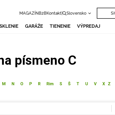
MAGAZÍN
B2B
Kontakt
|
Slovensko
S
SKLENIE
GARÁŽE
TIENENIE
VÝPREDAJ
 na písmeno C
M
N
O
P
R
Rim
S
Š
T
U
V
X
Z