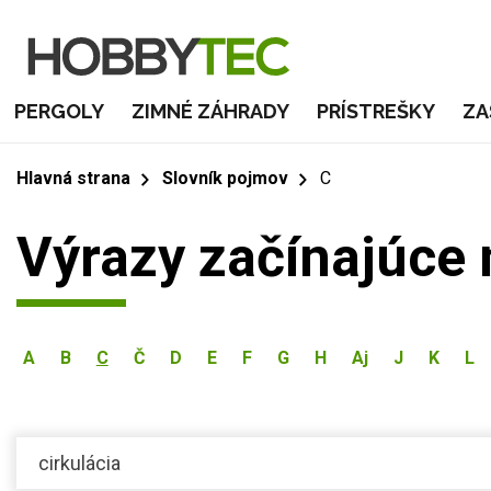
PERGOLY
ZIMNÉ ZÁHRADY
PRÍSTREŠKY
ZA
Hlavná strana
Slovník pojmov
C
Výrazy začínajúce
A
B
C
Č
D
E
F
G
H
Aj
J
K
L
cirkulácia