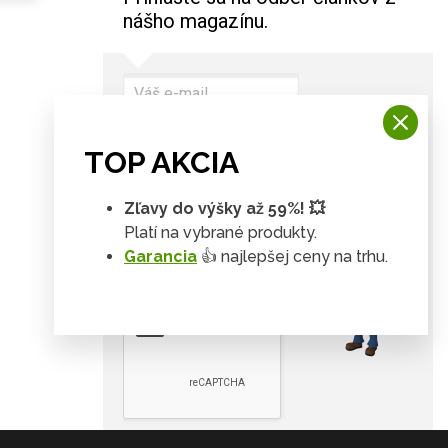
nášho magazínu.
TOP AKCIA
Odoberať
i
Súhlasím, aby ste mi
Zľavy do výšky až 59%! 💥
zasielali informácie o pridaní
Platí na vybrané produkty.
nového článku a zároveň aj
marketingové ponuky a súhlasíte
Garancia
👍 najlepšej ceny na trhu.
s OOÚ (GDPR).