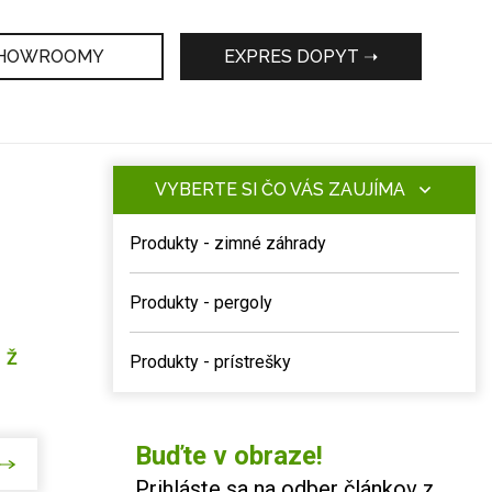
HOWROOMY
EXPRES DOPYT ➝
VYBERTE SI ČO VÁS ZAUJÍMA
Produkty - zimné záhrady
Produkty - pergoly
Ž
Produkty - prístrešky
Buďte v obraze!
Prihláste sa na odber článkov z