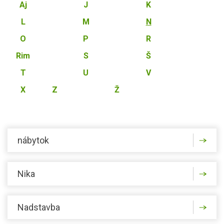
Aj
J
K
L
M
N
O
P
R
Rim
S
Š
T
U
V
X
Z
Ž
nábytok
Nika
Nadstavba