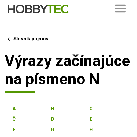
Slovník pojmov
Výrazy začínajúce
na písmeno N
A
B
C
Č
D
E
F
G
H