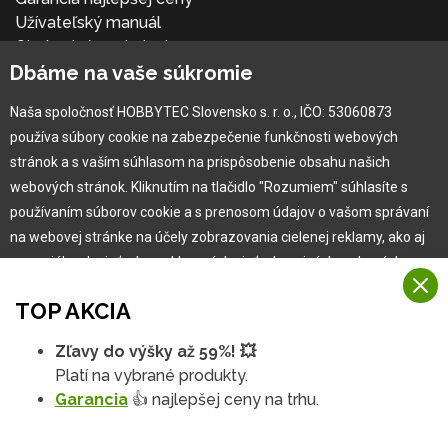
Užívateľský manuál
Obchodné podmienky
Dbáme na vaše súkromie
Zákazník & partner
Reklamácia
Naša spoločnosť HOBBYTEC Slovensko s. r. o., IČO: 53060873
Novinky
používa súbory cookie na zabezpečenie funkčnosti webových
stránok a s vaším súhlasom na prispôsobenie obsahu našich
webových stránok. Kliknutím na tlačidlo "Rozumiem" súhlasíte s
používaním súborov cookie a s prenosom údajov o vašom správaní
na webovej stránke na účely zobrazovania cielenej reklamy, ako aj
na sociálnych sieťach a reklamných sieťach na iných webových
stránkach a meraniach.
TOP AKCIA
Viac informácií
Zľavy do výšky až 59%! 💥
Copyright © 2010 -
2026
HOBBYTEC
,
info@hobbytec.sk
,
Na našich webových stránkach používame niekoľko kategórií
Platí na vybrané produkty.
Mapa stránok
,
Zmeniť nastavenia cookies
Rozumiem
súborov cookie:
Garancia
👍 najlepšej ceny na trhu.
Dizajn:
GLIPS
| Systém:
Shean s.r.o.
Technické súbory cookie
Podrobné nastavenia
Tieto údaje sú nevyhnutne potrebné na fungovanie stránky a funkcií,