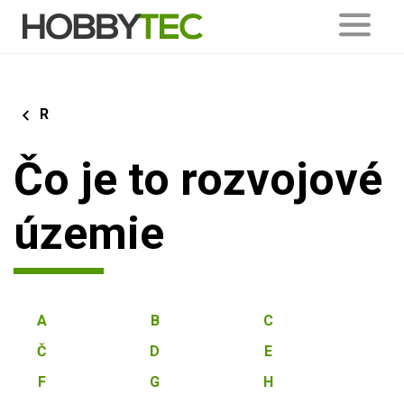
R
Čo je to rozvojové
územie
A
B
C
Č
D
E
F
G
H