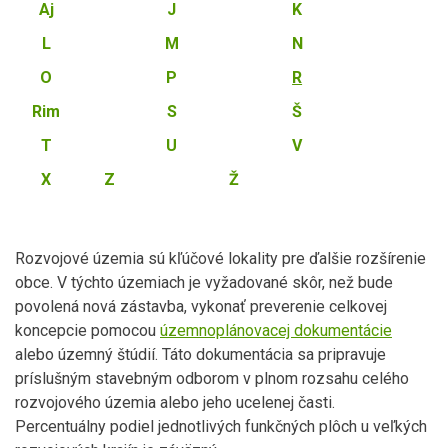
Aj
J
K
L
M
N
O
P
R
Rim
S
Š
T
U
V
X
Z
Ž
Rozvojové územia sú kľúčové lokality pre ďalšie rozšírenie
obce. V týchto územiach je vyžadované skôr, než bude
povolená nová zástavba, vykonať preverenie celkovej
koncepcie pomocou
územnoplánovacej dokumentácie
alebo územný štúdií. Táto dokumentácia sa pripravuje
príslušným stavebným odborom v plnom rozsahu celého
rozvojového územia alebo jeho ucelenej časti.
Percentuálny podiel jednotlivých funkčných plôch u veľkých