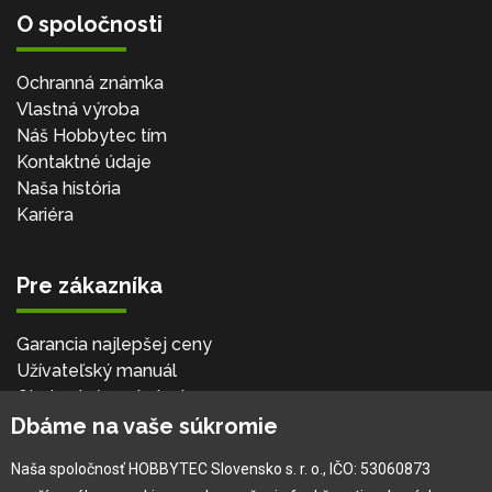
O spoločnosti
Ochranná známka
Vlastná výroba
Náš Hobbytec tím
Kontaktné údaje
Naša história
Kariéra
Pre zákazníka
Garancia najlepšej ceny
Užívateľský manuál
Obchodné podmienky
Dbáme na vaše súkromie
Zákazník & partner
Reklamácia
Naša spoločnosť HOBBYTEC Slovensko s. r. o., IČO: 53060873
Novinky