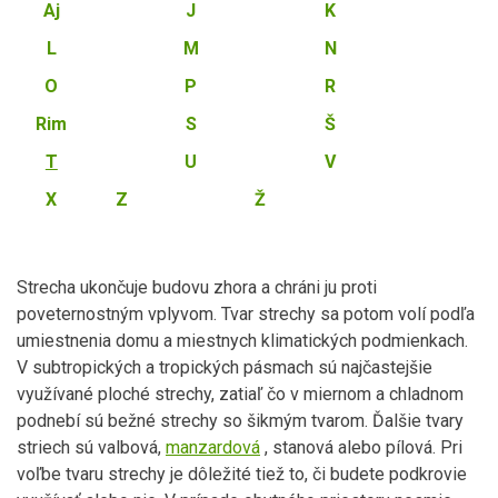
Aj
J
K
L
M
N
O
P
R
Rim
S
Š
T
U
V
X
Z
Ž
Strecha ukončuje budovu zhora a chráni ju proti
poveternostným vplyvom. Tvar strechy sa potom volí podľa
umiestnenia domu a miestnych klimatických podmienkach.
V subtropických a tropických pásmach sú najčastejšie
využívané ploché strechy, zatiaľ čo v miernom a chladnom
podnebí sú bežné strechy so šikmým tvarom. Ďalšie tvary
striech sú valbová,
manzardová
, stanová alebo pílová. Pri
voľbe tvaru strechy je dôležité tiež to, či budete podkrovie