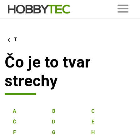
T
Čo je to tvar
strechy
A
B
C
Č
D
E
F
G
H