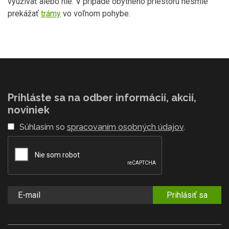
využívať alebo nie. V prípade obytného priestoru nesmie
prekážať
trámy
vo voľnom pohybe.
Prihláste sa na odber informácií, akcií,
noviniek
Súhlasím so
spracovaním osobných údajov
.
Prihlásiť sa