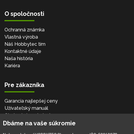
O spoločnosti
Ochranná známka
Vlastná výroba
Náš Hobbytec tím
Kontaktné údaje
Naša história
Kariéra
Pre zákazníka
Garancia najlepšej ceny
Užívateľský manuál
Obchodné podmienky
Dbáme na vaše súkromie
Zákazník & partner
Reklamácia