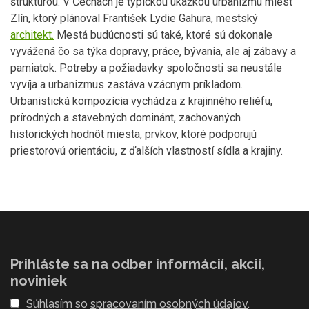
štruktúrou. V Čechách je typickou ukážkou urbanizmu miest
Zlín, ktorý plánoval František Lydie Gahura, mestský
architekt.
Mestá budúcnosti sú také, ktoré sú dokonale
vyvážená čo sa týka dopravy, práce, bývania, ale aj zábavy a
pamiatok. Potreby a požiadavky spoločnosti sa neustále
vyvíja a urbanizmus zastáva vzácnym príkladom.
Urbanistická kompozícia vychádza z krajinného reliéfu,
prírodných a stavebných dominánt, zachovaných
historických hodnôt miesta, prvkov, ktoré podporujú
priestorovú orientáciu, z ďalších vlastností sídla a krajiny.
Prihláste sa na odber informácií, akcií,
noviniek
Súhlasím so
spracovaním osobných údajov
.