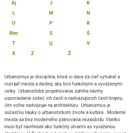
Aj
J
K
L
M
N
O
P
R
Rim
S
Š
T
U
V
X
Z
Ž
Urbanizmus je disciplína, ktorá si dáva za cieľ vytvárať a
rozvíjať mestá a dediny, aby boli funkčnými a vyváženými
celky. Urbanistické projektovanie zahŕňa návrhy
usporiadanie sídiel, ich častí a nadväzujúcich častí krajiny,
čím voľne nadväzuje na architektúru. Urbanizmus je
súčasťou náuky o urbanistickom živote a kultúre. Moderné
mesta sa bez moderného plánovania nezaobídu. Všetko
musí byť navrhnuté ako funkčný útvarmi as vyváženou