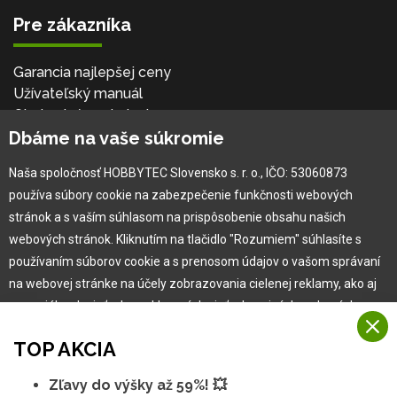
Pre zákazníka
Garancia najlepšej ceny
Užívateľský manuál
Obchodné podmienky
Dbáme na vaše súkromie
Zákazník & partner
Reklamácia
Naša spoločnosť HOBBYTEC Slovensko s. r. o., IČO: 53060873
Novinky
používa súbory cookie na zabezpečenie funkčnosti webových
stránok a s vaším súhlasom na prispôsobenie obsahu našich
webových stránok. Kliknutím na tlačidlo "Rozumiem" súhlasíte s
používaním súborov cookie a s prenosom údajov o vašom správaní
na webovej stránke na účely zobrazovania cielenej reklamy, ako aj
na sociálnych sieťach a reklamných sieťach na iných webových
stránkach a meraniach.
TOP AKCIA
Viac informácií
Zľavy do výšky až 59%! 💥
Copyright © 2010 -
2026
HOBBYTEC
,
info@hobbytec.sk
,