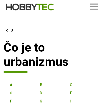
U
Čo je to
urbanizmus
A
B
C
Č
D
E
F
G
H