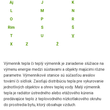
Aj
J
K
L
M
N
O
P
R
Rim
S
Š
T
U
V
X
Z
Ž
Výmenník tepla či teplý výmenník je zariadenie slúžiace na
výmenu energie medzi sústavami a objekty majúcimi rôzne
parametre. Výmenníkové stanice sú súčasťou areálov
tovární či sídlisk. Zaisťujú distribúciu tepla pre vykurovanie
jednotlivých objektov a ohrev teplej vody. Malý výmenník
tepla je radiátor ústredného alebo etážového kúrenia
predávajúce teplo z teplovodného nízkotlakového okruhu
do prostredia bytu, ktorý obsahuje vzduch.