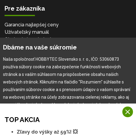
Pre zákazníka
Garancia najlepšej ceny
Užívateľský manuál
Obchodné podmienky
Dbáme na vaše súkromie
Zákazník & partner
Reklamácia
Naša spoločnosť HOBBYTEC Slovensko s. r. o., IČO: 53060873
Novinky
používa súbory cookie na zabezpečenie funkčnosti webových
stránok a s vaším súhlasom na prispôsobenie obsahu našich
webových stránok. Kliknutím na tlačidlo "Rozumiem" súhlasíte s
používaním súborov cookie a s prenosom údajov o vašom správaní
na webovej stránke na účely zobrazovania cielenej reklamy, ako aj
na sociálnych sieťach a reklamných sieťach na iných webových
stránkach a meraniach.
TOP AKCIA
Viac informácií
Zľavy do výšky až 59%! 💥
Copyright © 2010 -
2026
HOBBYTEC
,
info@hobbytec.sk
,