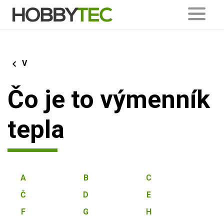
V
Čo je to výmenník
tepla
A
B
C
Č
D
E
F
G
H